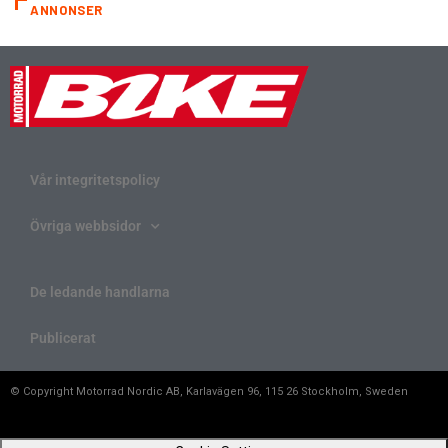
ANNONSER
Vår integritetspolicy
Övriga webbsidor
De ledande handlarna
Publicerat
© Copyright Motorrad Nordic AB, Karlavägen 96, 115 26 Stockholm, Sweden