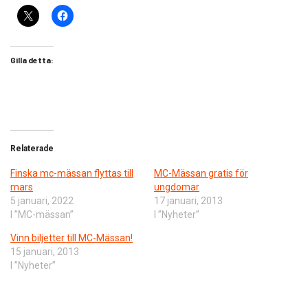
Gilla detta:
Relaterade
Finska mc-mässan flyttas till
MC-Mässan gratis för
mars
ungdomar
5 januari, 2022
17 januari, 2013
I ”MC-mässan”
I ”Nyheter”
Vinn biljetter till MC-Mässan!
15 januari, 2013
I ”Nyheter”