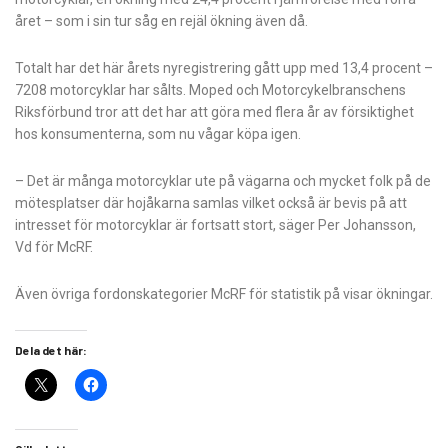
året – som i sin tur såg en rejäl ökning även då.
Totalt har det här årets nyregistrering gått upp med 13,4 procent –
7208 motorcyklar har sålts. Moped och Motorcykelbranschens
Riksförbund tror att det har att göra med flera år av försiktighet
hos konsumenterna, som nu vågar köpa igen.
– Det är många motorcyklar ute på vägarna och mycket folk på de
mötesplatser där hojåkarna samlas vilket också är bevis på att
intresset för motorcyklar är fortsatt stort, säger Per Johansson,
Vd för McRF.
Även övriga fordonskategorier McRF för statistik på visar ökningar.
Dela det här: