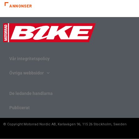
ANNONSER
Vår integritetspolicy
Övriga webbsidor
De ledande handlarna
Publicerat
© Copyright Motorrad Nordic AB, Karlavägen 96, 115 26 Stockholm, Sweden