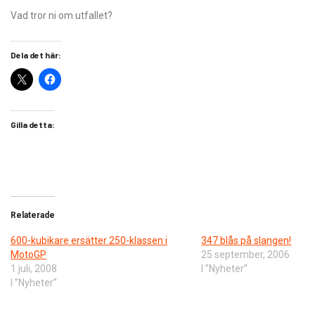
Vad tror ni om utfallet?
Dela det här:
Gilla detta:
Relaterade
600-kubikare ersätter 250-klassen i
347 blås på slangen!
MotoGP
25 september, 2006
1 juli, 2008
I ”Nyheter”
I ”Nyheter”