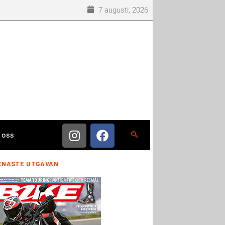
7 augusti, 2026
 oss
ENASTE UTGÅVAN