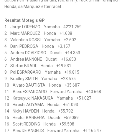
det på hemmaplan (Hondas, red. anm.). Tack till min familj och
Honda, sa Márquez efter racet.
Resultat Motegis GP
1 Jorge LORENZO Yamaha 42’21.259
2 Marc MARQUEZ Honda +1.638
3 Valentino ROSSI Yamaha +2.602
4 Dani PEDROSA Honda +3.157
5 Andrea DOVIZIOSO Ducati +14.353
6 Andrea IANNONE Ducati +16.653
7 Stefan BRADL Honda +19.531
8 Pol ESPARGARO Yamaha +19.815
9 Bradley SMITH Yamaha +23.575
10 Alvaro BAUTISTA Honda +35.687
11 Aleix ESPARGARO Forward Yamaha +40.668
12 Katsuyuki NAKASUGA Yamaha +51.027
13 Hiroshi AOYAMA Honda +51.093
14 Nicky HAYDEN Honda +55.792
15 Hector BARBERA Ducati +59.089
16 Scott REDDING Honda +59.508
17 Alex DE ANGELIS Forward Yamaha +1’16.547