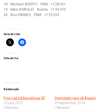
18 Michael LAVERTY PBM +1’28.021
19 Mike DI MEGLIO Avintia +1’29.470
20 Broc PARKES PBM +1’33.253
Dela det här:
Gilla detta:
Relaterade
Fyra i rad på Barcelonas GP
Dramatiskt race på Aragon
15 juni, 2015
29 september, 2014
I ”Nyheter”
I ”Nyheter”