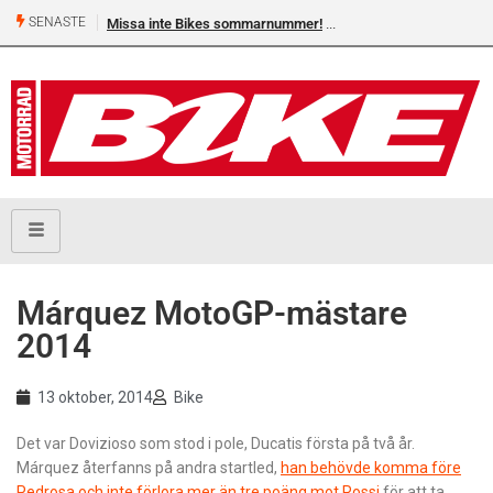
SENASTE
Missa inte Bikes sommarnummer!
Shelby Turner, klar för 
Márquez MotoGP-mästare
2014
13 oktober, 2014
Bike
Det var Dovizioso som stod i pole, Ducatis första på två år.
Márquez återfanns på andra startled,
han behövde komma före
Pedrosa och inte förlora mer än tre poäng mot Rossi
för att ta