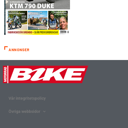
ANNONSER
Vår integritetspolicy
Övriga webbsidor