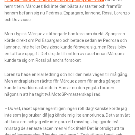
hem titeln. Márquez fick inte den bästa av starter och framför
honom befann sig nu Pedrosa, Espargaro, Iannone, Rossi, Lorenzo
och Dovizioso.
Men i typisk Márquez-stil började han köra om direkt. Spanjoren
körde direkt om Pol Espargaro och betade sedan av Pedrosa och
Iannone. Inte heller Dovizioso kunde försvara sig, men Rossi blev
en tuffare uppgift. Det dröjde till mitten av racet innan Márquez
kunde ta sig om Rossi på andra försöket.
Lorenzo hade en klar ledning och höll den hela vägen till målgång.
Men andraplatsen räckte för Márquez som för andra gången
kunde ta världsmästartiteln. Han är nu den yngsta föraren
någonsin att ha tagit två MotoGP-mästerskap i rad.
– Du vet, racet spelar egentligen ingen roll idag! Kanske körde jag
inte som jag brukar, då jag kände mig lite annorlunda. Det var svårt
att köra om och jag ville inte göra ett misstag. Jag gjorde två
misstag de senaste racen men vi fick titeln! Det är otroligt att ta