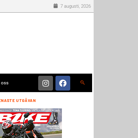
7 augusti, 2026
 oss
ENASTE UTGÅVAN