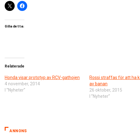
Gilla detta:
Relaterade
Honda visar prototyp av RCV-gathojen
​Rossi straffas för att ha
4 november, 2014
av banan
I ”Nyheter”
26 oktober, 2015
I ”Nyheter”
ANNONS