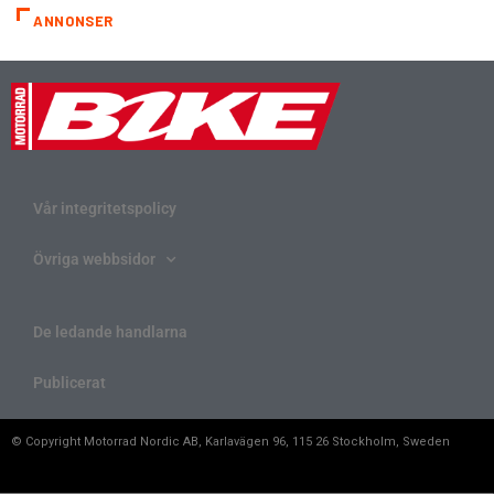
ANNONSER
Vår integritetspolicy
Övriga webbsidor
De ledande handlarna
Publicerat
© Copyright Motorrad Nordic AB, Karlavägen 96, 115 26 Stockholm, Sweden