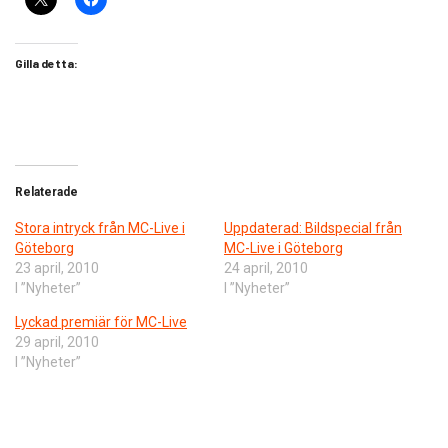
Gilla detta:
Relaterade
Stora intryck från MC-Live i
Uppdaterad: Bildspecial från
Göteborg
MC-Live i Göteborg
23 april, 2010
24 april, 2010
I ”Nyheter”
I ”Nyheter”
Lyckad premiär för MC-Live
29 april, 2010
I ”Nyheter”