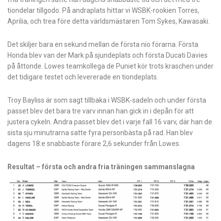
tiondelar tillgodo. På andraplats hittar vi WSBK-rookien Torres,
Aprilia, och trea före detta världsmästaren Tom Sykes, Kawasaki.
Det skiljer bara en sekund mellan de första nio förarna. Första
Honda blev van der Mark på sjundeplats och första Ducati Davies
på åttonde. Lowes teamkollega de Puniet kör trots kraschen under
det tidigare testet och levererade en tiondeplats.
Troy Bayliss är som sagt tillbaka i WSBK-sadeln och under första
passet blev det bara tre varv innan han gick in i depån för att
justera cykeln. Andra passet blev det i varje fall 16 varv, där han de
sista sju minutrarna satte fyra personbästa på rad. Han blev
dagens 18:e snabbaste förare 2,6 sekunder från Lowes.
Resultat – första och andra fria träningen sammanslagna