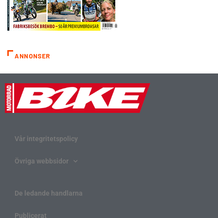
ANNONSER
Vår integritetspolicy
Övriga webbsidor
De ledande handlarna
Publicerat