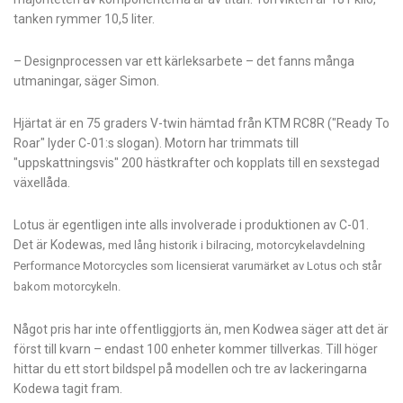
tanken rymmer 10,5 liter.
– Designprocessen var ett kärleksarbete – det fanns många
utmaningar, säger Simon.
Hjärtat är en 75 graders V-twin hämtad från KTM RC8R ("Ready To
Roar" lyder C-01:s slogan). Motorn har trimmats till
"uppskattningsvis" 200 hästkrafter och kopplats till en sexstegad
växellåda.
Lotus är egentligen inte alls involverade i produktionen av C-01.
Det är Kodewas,
med lång historik i bilracing,
motorcykelavdelning
Performance Motorcycles som licensierat varumärket av Lotus och står
bakom motorcykeln.
Något pris har inte offentliggjorts än, men Kodwea säger att det är
först till kvarn – endast 100 enheter kommer tillverkas. Till höger
hittar du ett stort bildspel på modellen och tre av lackeringarna
Kodewa tagit fram.