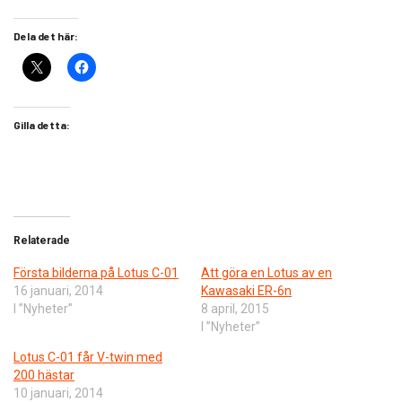
Dela det här:
Gilla detta:
Relaterade
Första bilderna på Lotus C-01
Att göra en Lotus av en
16 januari, 2014
Kawasaki ER-6n
I ”Nyheter”
8 april, 2015
I ”Nyheter”
Lotus C-01 får V-twin med
200 hästar
10 januari, 2014