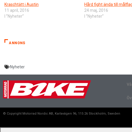
Kraschtätt i Austin
Hård fight ända till målfla
11 april, 2016
24 maj, 2016
I ”Nyheter”
I ”Nyheter”
ANNONS
Nyheter
Vå
Öv
© Copyright Motorrad Nordic AB, Karlavägen 96, 115 26 Stockholm, Sweden