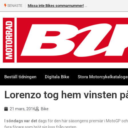
Missa inte Bikes sommarnummer!
SENASTE
Beställ tidningen
Digitala Bike
Stora Motorcykelkatalog
Lorenzo tog hem vinsten på
21 mars, 2016
Bike
I söndags var det
dags för den här säsongens premiär i MotoGP och
fyra förare som bröt sig loss från resten.