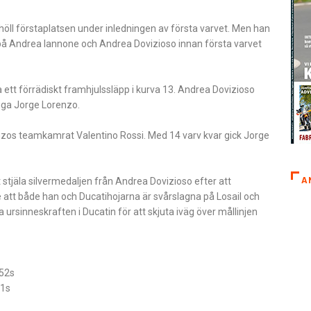
höll förstaplatsen under inledningen av första varvet. Men han
 på Andrea Iannone och Andrea Dovizioso innan första varvet
 ett förrädiskt framhjulssläpp i kurva 13. Andrea Dovizioso
riga Jorge Lorenzo.
os teamkamrat Valentino Rossi. Med 14 varv kvar gick Jorge
A
stjäla silvermedaljen från Andrea Dovizioso efter att
 att både han och Ducatihojarna är svårslagna på Losail och
ursinneskraften i Ducatin för att skjuta iväg över mållinjen
52s
71s