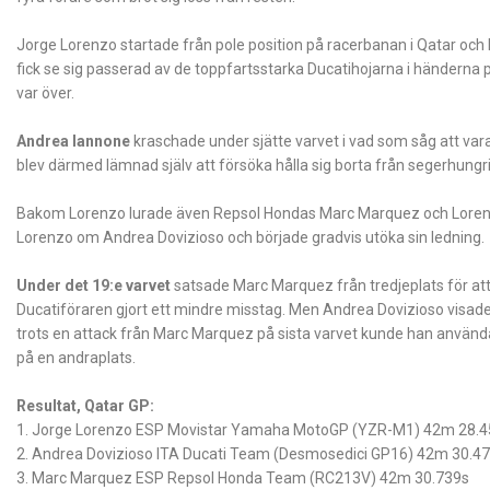
Jorge Lorenzo startade från pole position på racerbanan i Qatar och 
fick se sig passerad av de toppfartsstarka Ducatihojarna i händerna
var över.
Andrea Iannone
kraschade under sjätte varvet i vad som såg att vara
blev därmed lämnad själv att försöka hålla sig borta från segerhung
Bakom Lorenzo lurade även Repsol Hondas Marc Marquez och Lorenz
Lorenzo om Andrea Dovizioso och började gradvis utöka sin ledning.
Under det 19:e varvet
satsade Marc Marquez från tredjeplats för att 
Ducatiföraren gjort ett mindre misstag. Men Andrea Dovizioso visade
trots en attack från Marc Marquez på sista varvet kunde han använda 
på en andraplats.
Resultat, Qatar GP:
1. Jorge Lorenzo ESP Movistar Yamaha MotoGP (YZR-M1) 42m 28.4
2. Andrea Dovizioso ITA Ducati Team (Desmosedici GP16) 42m 30.4
3. Marc Marquez ESP Repsol Honda Team (RC213V) 42m 30.739s