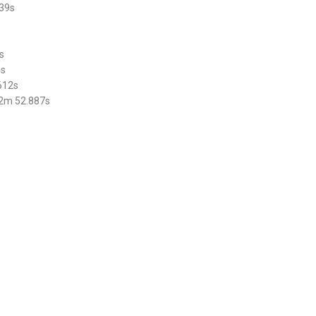
839s
s
4s
612s
42m 52.887s