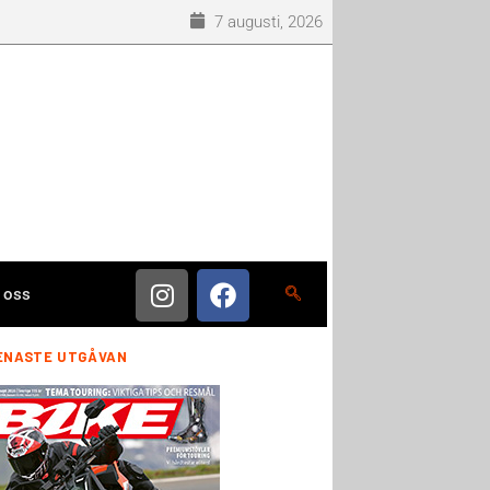
7 augusti, 2026
 oss
ENASTE UTGÅVAN