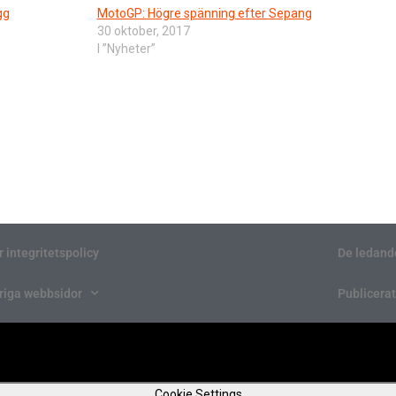
gg
MotoGP: Högre spänning efter Sepang
30 oktober, 2017
I ”Nyheter”
r integritetspolicy
De ledand
riga webbsidor
Publicerat
Cookie Settings