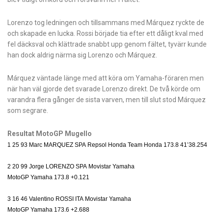
Lorenzo tog ledningen och tillsammans med Márquez ryckte de
och skapade en lucka. Rossi började tia efter ett dåligt kval med
fel däcksval och klättrade snabbt upp genom fältet, tyvärr kunde
han dock aldrig närma sig Lorenzo och Márquez.
Márquez väntade länge med att köra om Yamaha-föraren men
när han väl gjorde det svarade Lorenzo direkt. De två körde om
varandra flera gånger de sista varven, men till slut stod Márquez
som segrare.
Resultat MotoGP Mugello
1 25 93 Marc MARQUEZ SPA Repsol Honda Team Honda 173.8 41’38.254
2 20 99 Jorge LORENZO SPA Movistar Yamaha
MotoGP Yamaha 173.8 +0.121
3 16 46 Valentino ROSSI ITA Movistar Yamaha
MotoGP Yamaha 173.6 +2.688