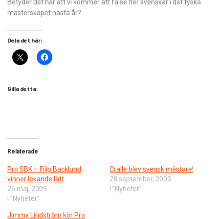
Betyder det här att vi kommer att få se fler svenskar i det tyska
mästerskapet nästa år?
Dela det här:
Gilla detta:
Relaterade
Pro SBK – Filip Backlund
Cralle blev svensk mästare!
vinner lekande lätt
28 september, 2003
25 maj, 2009
I ”Nyheter”
I ”Nyheter”
Jimmy Lindström kör Pro