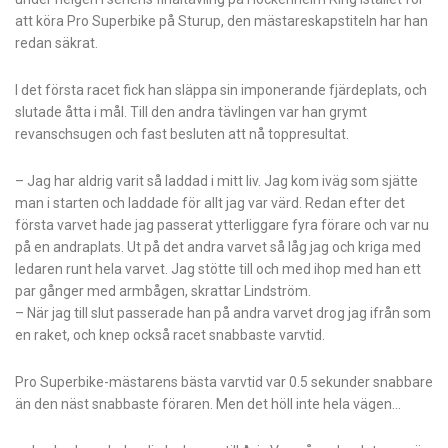
att köra Pro Superbike på Sturup, den mästareskapstiteln har han
redan säkrat.
I det första racet fick han släppa sin imponerande fjärdeplats, och
slutade åtta i mål. Till den andra tävlingen var han grymt
revanschsugen och fast besluten att nå toppresultat.
– Jag har aldrig varit så laddad i mitt liv. Jag kom iväg som sjätte
man i starten och laddade för allt jag var värd. Redan efter det
första varvet hade jag passerat ytterliggare fyra förare och var nu
på en andraplats. Ut på det andra varvet så låg jag och kriga med
ledaren runt hela varvet. Jag stötte till och med ihop med han ett
par gånger med armbågen, skrattar Lindström.
– När jag till slut passerade han på andra varvet drog jag ifrån som
en raket, och knep också racet snabbaste varvtid.
Pro Superbike-mästarens bästa varvtid var 0.5 sekunder snabbare
än den näst snabbaste föraren. Men det höll inte hela vägen…