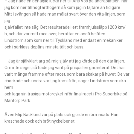
– Jag hade en behaglig lucka ner till Aris Vos på andraplatsen, när
jag kom ner till högfarthögern så kom jag in tajtare än tidigare.
Mitt i svängen så hade man målat svart över den vita-linjen, som
jag
självfallet inte såg. Det resulterade i ett framhjulssläpp i 200 km/
h, och där var mitt race över, berättar en ändå belåten
Lindström som kom ner till Tyskland med endast en mekaniker
och i särklass depåns minsta tält och buss.
– Jag är självklart arg på mig själv att jag körde på den där linjen.
Om inte seger, så hade jag varit på prispallen garanterat. Det har
varit många framme efter racet, som bara skakar på huvet. De var
chockade och undra vart jag kom ifrån, säger Lindström som ska
hem
och laga sin trasiga motorcykel inför final racet i Pro Superbike på
Mantorp Park.
Även Filip Backlund var på plats och gjorde en bra insats. Han
kraschade dock och bröt nyckelbenet.