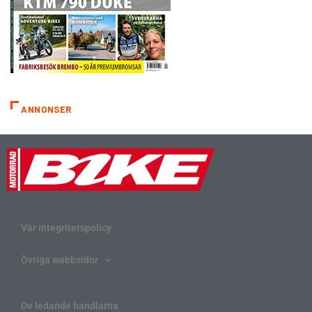
ANNONSER
Vår integritetspolicy
Övriga webbsidor
De ledande handlarna