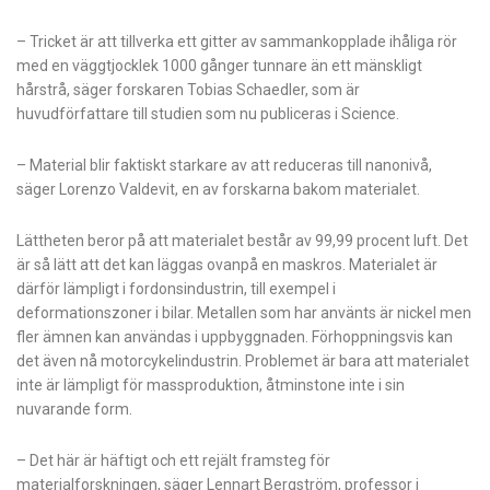
– Tricket är att tillverka ett gitter av sammankopplade ihåliga rör
med en väggtjocklek 1000 gånger tunnare än ett mänskligt
hårstrå, säger forskaren Tobias Schaedler, som är
huvudförfattare till studien som nu publiceras i Science.
– Material blir faktiskt starkare av att reduceras till nanonivå,
säger Lorenzo Valdevit, en av forskarna bakom materialet.
Lättheten beror på att materialet består av 99,99 procent luft. Det
är så lätt att det kan läggas ovanpå en maskros. Materialet är
därför lämpligt i fordonsindustrin, till exempel i
deformationszoner i bilar. Metallen som har använts är nickel men
fler ämnen kan användas i uppbyggnaden. Förhoppningsvis kan
det även nå motorcykelindustrin. Problemet är bara att materialet
inte är lämpligt för massproduktion, åtminstone inte i sin
nuvarande form.
– Det här är häftigt och ett rejält framsteg för
materialforskningen, säger Lennart Bergström, professor i