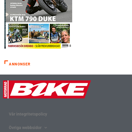
ANNONSER
Vår integritetspolicy
Övriga webbsidor