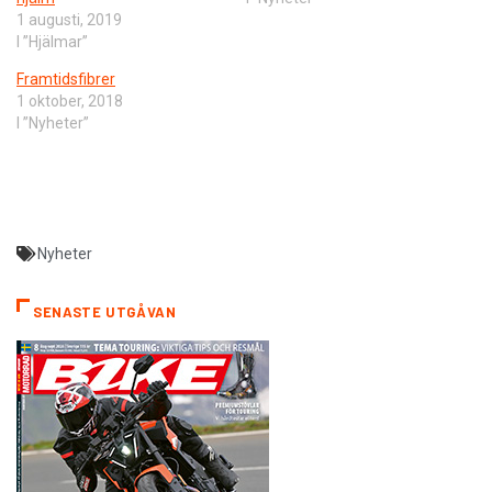
1 augusti, 2019
I ”Hjälmar”
Framtidsfibrer
1 oktober, 2018
I ”Nyheter”
Nyheter
SENASTE UTGÅVAN