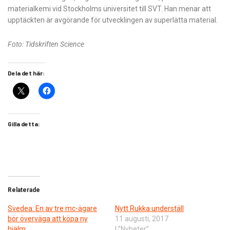
materialkemi vid Stockholms universitet till SVT. Han menar att
upptäckten är avgörande för utvecklingen av superlätta material.
Foto: Tidskriften Science
Dela det här:
Gilla detta:
Relaterade
Svedea: En av tre mc-ägare
Nytt Rukka underställ
bör överväga att köpa ny
11 augusti, 2017
hjälm
I ”Nyheter”