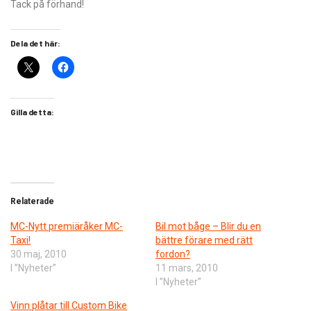
Tack på förhand!
Dela det här:
Gilla detta:
Relaterade
MC-Nytt premiäråker MC-
Bil mot båge – Blir du en
Taxi!
bättre förare med rätt
30 maj, 2010
fordon?
I ”Nyheter”
11 mars, 2010
I ”Nyheter”
Vinn plåtar till Custom Bike