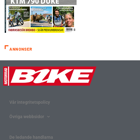
ANNONSER
Vår integritetspolicy
Övriga webbsidor
De ledande handlarna