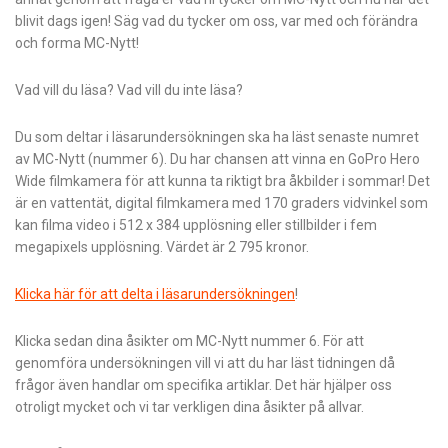
blivit dags igen! Säg vad du tycker om oss, var med och förändra
och forma MC-Nytt!
Vad vill du läsa? Vad vill du inte läsa?
Du som deltar i läsarundersökningen ska ha läst senaste numret
av MC-Nytt (nummer 6). Du har chansen att vinna en GoPro Hero
Wide filmkamera för att kunna ta riktigt bra åkbilder i sommar! Det
är en vattentät, digital filmkamera med 170 graders vidvinkel som
kan filma video i 512 x 384 upplösning eller stillbilder i fem
megapixels upplösning. Värdet är 2 795 kronor.
Klicka här för att delta i läsarundersökningen
!
Klicka sedan dina åsikter om MC-Nytt nummer 6. För att
genomföra undersökningen vill vi att du har läst tidningen då
frågor även handlar om specifika artiklar. Det här hjälper oss
otroligt mycket och vi tar verkligen dina åsikter på allvar.