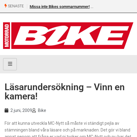
SENASTE
Missa inte Bikes sommarnummer!
Läsarundersökning – Vinn en
kamera!
2 juni, 2009
Bike
För att kunna utveckla MC-Nytt så måste vi ständigt pejla av
stämningen bland våra läsare och på marknaden. Det gör vi bland
annat genom att fråga er vad ni tycker om MC-Nytt och nu har det