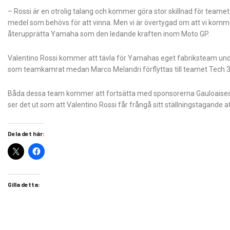
– Rossi är en otrolig talang och kommer göra stor skillnad för teamet
medel som behövs för att vinna. Men vi är övertygad om att vi kommer
återupprätta Yamaha som den ledande kraften inom Moto GP.
Valentino Rossi kommer att tävla för Yamahas eget fabriksteam unde
som teamkamrat medan Marco Melandri förflyttas till teamet Tech 
Båda dessa team kommer att fortsätta med sponsorerna Gauloaises och 
ser det ut som att Valentino Rossi får frångå sitt ställningstagande a
Dela det här:
Gilla detta: