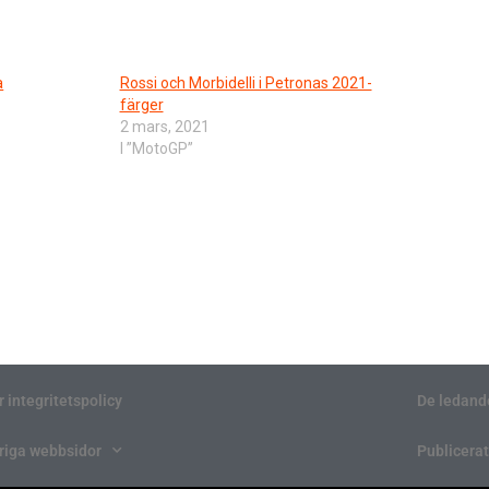
a
Rossi och Morbidelli i Petronas 2021-
färger
2 mars, 2021
I ”MotoGP”
r integritetspolicy
De ledand
riga webbsidor
Publicerat