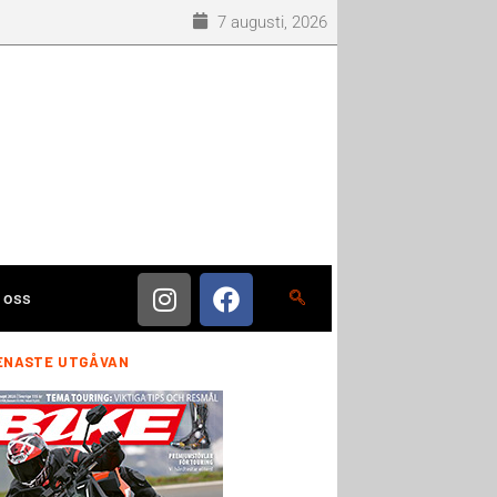
7 augusti, 2026
 oss
ENASTE UTGÅVAN