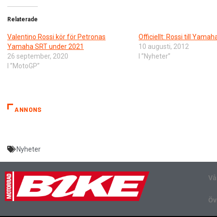
Relaterade
Valentino Rossi kör för Petronas
Officiellt: Rossi till Yamah
Yamaha SRT under 2021
10 augusti, 2012
26 september, 2020
I ”Nyheter”
I ”MotoGP”
ANNONS
Nyheter
Vå
Öv