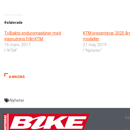
Relaterade
Tvåtakts enduromaskiner med
KTM presenterar 2020 år
insprutning från KTM
modeller
16 mars, 2017
21 maj, 2019
I ”KTM”
I ”Nyheter”
ANNONS
Nyheter
Vå