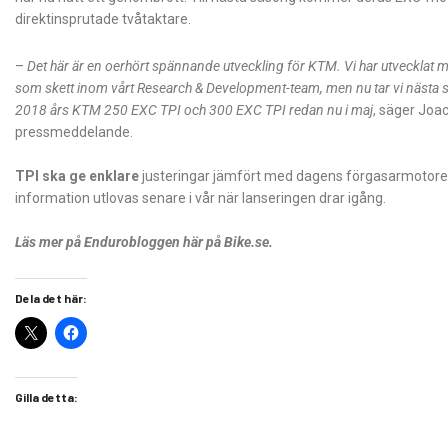
direktinsprutade tvåtaktare.
–
Det här är en oerhört spännande utveckling för KTM. Vi har utvecklat m
som skett inom vårt Research & Development-team, men nu tar vi nästa s
2018 års KTM 250 EXC TPI och 300 EXC TPI redan nu i maj
, säger Joa
pressmeddelande.
TPI ska ge enklare
justeringar jämfört med dagens förgasarmotorer
information utlovas senare i vår när lanseringen drar igång.
Läs mer på Endurobloggen här på Bike.se.
Dela det här:
Gilla detta: