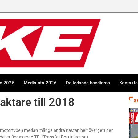
en 2026
Mediainfo 2026
De ledande handlarna
Kontakta
aktare till 2018
S
motortypen medan många andra nästan helt övergett den
ller finnas med TPI (Transfer Port Injection),