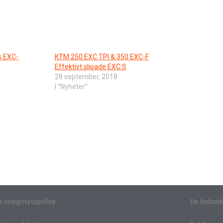
s EXC-
KTM 250 EXC TPI & 350 EXC-F
Effektivt slipade EXC:S
28 september, 2018
I ”Nyheter”
r integritetspolicy
De ledand