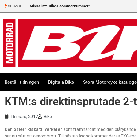
Missa inte Bikes sommarnummer!
SENASTE
Beställ tidningen
Digitala Bike
Stora Motorcykelkatalog
KTM:s direktinsprutade 2-t
16 mars, 2017
Bike
Den österrikiska tillverkaren
som framhärdat med den blårykande 
har nu nått ett genombrott. Till nästa säsong kommer deras EXC-mode