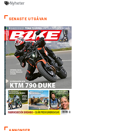
Nyheter
SENASTE UTGÅVAN
ANNONSER