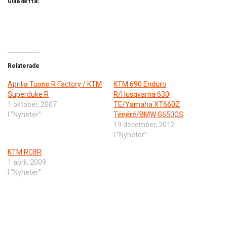
Gilla detta:
Relaterade
Aprilia Tuono R Factory / KTM
KTM 690 Enduro
Superduke R
R/Husqvarna 630
1 oktober, 2007
TE/Yamaha XT660Z
I ”Nyheter”
Ténéré/BMW G650GS
19 december, 2012
I ”Nyheter”
KTM RC8R
1 april, 2009
I ”Nyheter”