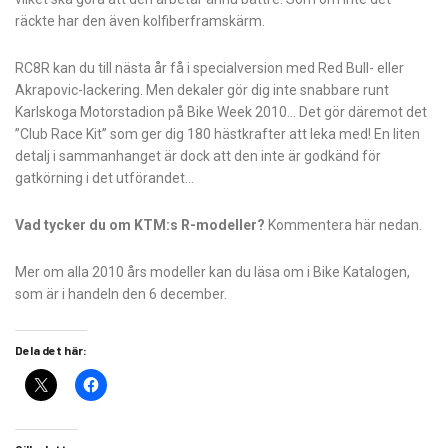
räckte har den även kolfiberframskärm.
RC8R kan du till nästa år få i specialversion med Red Bull- eller
Akrapovic-lackering. Men dekaler gör dig inte snabbare runt
Karlskoga Motorstadion på Bike Week 2010… Det gör däremot det
”Club Race Kit” som ger dig 180 hästkrafter att leka med! En liten
detalj i sammanhanget är dock att den inte är godkänd för
gatkörning i det utförandet…
Vad tycker du om KTM:s R-modeller?
Kommentera här nedan.
Mer om alla 2010 års modeller kan du läsa om i Bike Katalogen,
som är i handeln den 6 december.
Dela det här: