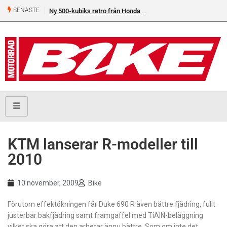
SENASTE
Ny 500-kubiks retro från Honda
KTM lanserar R-modeller till
2010
10 november, 2009
Bike
Förutom effektökningen får Duke 690 R även bättre fjädring, fullt
justerbar bakfjädring samt framgaffel med TiAIN-beläggning
vilket ska göra att den arbetar ännu bättre. Som om inte det