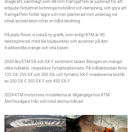
dragkraft, samtidigt som 48 mm framgaffeln är justerad för att
erbjuda förbättrat bottningsmotstånd och dämpning, och göra att
framgaffeln förblir lägre och mer planterad mot underlag vid
initial acceleration efter en hård landning.
På plats finner vi också ny grafik, som enligt KTM är 90-
talsinspirerad, med lila höjdpunkter och accenter på den
traditionella orange och vita basen.
2024 års KTM SX och SX-F sortiment täcker återigen en mängd
olika tvåtakts- respektive fyrtaktsalternativ. På tvåtaktssidan finns
125 SX, 250 SX och 300 SX; och fyrtakts SX-F-maskinerna består
av 250 SX-F, 350 SX-F och 450 SX-F.
2024 KTM motocross-modellerna är tillgängliga hos KTM-
återförsäljare från och med denna månad.