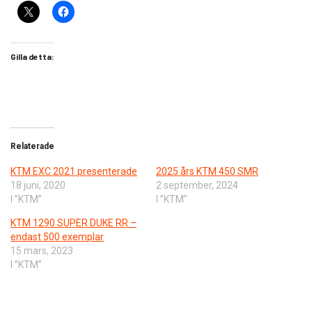
Gilla detta:
Relaterade
KTM EXC 2021 presenterade
2025 års KTM 450 SMR
18 juni, 2020
2 september, 2024
I ”KTM”
I ”KTM”
KTM 1290 SUPER DUKE RR –
endast 500 exemplar
15 mars, 2023
I ”KTM”