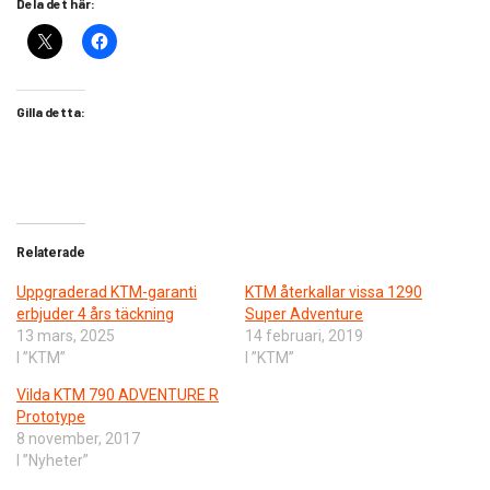
Dela det här:
Gilla detta:
Relaterade
Uppgraderad KTM-garanti
KTM återkallar vissa 1290
erbjuder 4 års täckning
Super Adventure
13 mars, 2025
14 februari, 2019
I ”KTM”
I ”KTM”
Vilda KTM 790 ADVENTURE R
Prototype
8 november, 2017
I ”Nyheter”