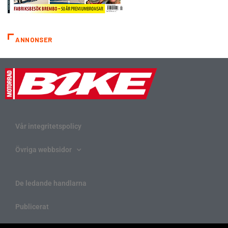
ANNONSER
Vår integritetspolicy
Övriga webbsidor
De ledande handlarna
Publicerat