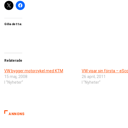
Gilla detta:
Relaterade
VW bygger motorcykel med KTM
VW visar sin första – eSc
15 maj, 2008
26 april, 2011
I ”Nyheter”
I ”Nyheter”
ANNONS