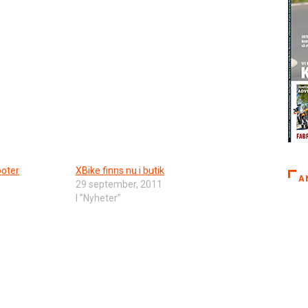
ooter
XBike finns nu i butik
A
29 september, 2011
I ”Nyheter”