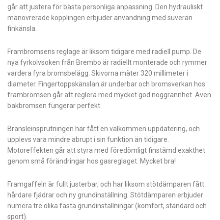
går att justera för bästa personliga anpassning. Den hydrauliskt
manövrerade kopplingen erbjuder användning med suverän
finkänsla.
Frambromsens reglage är liksom tidigare med radiell pump. De
nya fyrkolvsoken från Brembo är radiellt monterade och rymmer
vardera fyra bromsbelägg. Skivorna mäter 320 millimeter i
diameter. Fingertoppskänslan är underbar och bromsverkan hos
frambromsen går att reglera med mycket god noggrannhet. Även
bakbromsen fungerar perfekt.
Bränsleinsprutningen har fått en välkommen uppdatering, och
upplevs vara mindre abrupt i sin funktion än tidigare.
Motoreffekten går att styra med föredömligt finstämd exakthet
genom små förändringar hos gasreglaget. Mycket bra!
Framgaffeln är fullt justerbar, och har liksom stötdämparen fått
hårdare fjädrar och ny grundinställning. Stötdämparen erbjuder
numera tre olika fasta grundinställningar (komfort, standard och
sport).