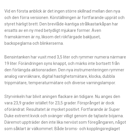
Vid en första anblick är det ingen större skillnad mellan den nya
och den förra versionen. Körställningen är fortfarande upprät och
styret härligt brett. Den brevlåde-kantiga strålkastarkåpan har
ersatts av en ny med betydligt mjukare former. Även
framskärmen är ny, liksom det rökfärgade bakljuset,
backspeglarna och blinkerserna.
Bensintanken har vuxit med 3,5 liter och rymmer numera närmare
19 liter. Förändringen syns knappt, och märks inte bortsett från
den förlängda aktionsradien. Den nya instrumenteringen rymmer
analog varvräknare, digital hastighetsmätare, klocka, dubbla
trippmätare, temperaturmätare och diverse varningslampor.
Styrvinkeln har blivit aningen flackare än tidigare. Nu anges den
vara 23,9 grader istället för 23,5 grader. Försprånget är dock
oförändrat. Resultatet är mycket positivt. Fortfarande är Super
Duke extremt kvick och svänger villigt genom de tajtaste böjarna.
Däremot uppträder den inte lika nervöst som föregångaren, något
som såklart är välkommet. Både broms- och kopplingsreglaget