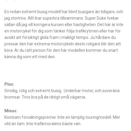
En redan extremt busig modell har blivit busigare än tidigare, och
jag stortrivs. Allt lirar superbra tillsammans. Super Duke tvekar
sällan då jag vill korrigera kursen eller hastigheten. Det här är inte
en motorcykel för dig som tänker följa trafikrytmen eller har för
avsikt att försiktigt glida fram i makligt tempo. Ju hårdare du
pressar den här extrema motorcykeln desto roligare blir den att
köra. Är du rätt person för den här modellen kommer du snart
känna dig som ett med den.
Plus:
Smidig, rolig och extremt busig. Underbar motor, och suveräna
bromsar. Trivs bra på de riktigt små vägarna.
Minus:
Kostsam försäkringspremie. Inte en lämplig touringmodell. Mer
vild än tam. Inte trafikmoralens bäste vän.