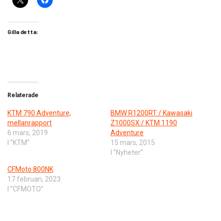
Gilla detta:
Relaterade
KTM 790 Adventure,
BMW R1200RT / Kawasaki
mellanrapport
Z1000SX / KTM 1190
6 mars, 2019
Adventure
I ”KTM”
15 mars, 2015
I ”Nyheter”
CFMoto 800NK
17 februari, 2023
I ”CFMOTO”