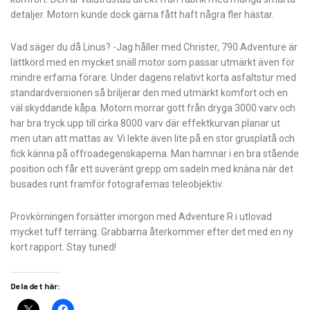
detaljer. Motorn kunde dock gärna fått haft några fler hästar.
Vad säger du då Linus? -Jag håller med Christer, 790 Adventure är
lättkörd med en mycket snäll motor som passar utmärkt även för
mindre erfarna förare. Under dagens relativt korta asfaltstur med
standardversionen så briljerar den med utmärkt komfort och en
väl skyddande kåpa. Motorn morrar gott från dryga 3000 varv och
har bra tryck upp till cirka 8000 varv där effektkurvan planar ut
men utan att mattas av. Vi lekte även lite på en stor grusplatå och
fick känna på offroadegenskaperna. Man hamnar i en bra stående
position och får ett suveränt grepp om sadeln med knäna när det
busades runt framför fotografernas teleobjektiv.
Provkörningen forsätter imorgon med Adventure R i utlovad
mycket tuff terräng. Grabbarna återkommer efter det med en ny
kort rapport. Stay tuned!
Dela det här: