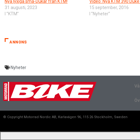
Nya lyxiga små-Dukar från KTM!
Video: Nya KTM 390 Duke 
31 augusti, 2023
15 september, 2016
I ”KTM”
I ”Nyheter”
ANNONS
Nyheter
Vå
Öv
© Copyright Motorrad Nordic AB, Karlavägen 96, 115 26 Stockholm, Sweden