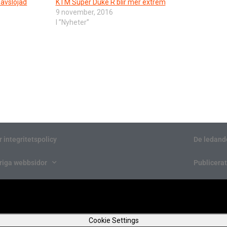
avslöjad
KTM Super Duke R blir mer extrem
9 november, 2016
I ”Nyheter”
r integritetspolicy
De ledand
riga webbsidor
Publicerat
Cookie Settings