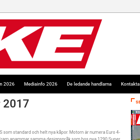
en 2026
Mediainfo 2026
De ledande handlarna
Kontakta
r 2017
S
BS som standard och helt nya kåpor. Motorn är numera Euro 4-
yktan fram anammar samma designspråk som hos nya 1290 Super