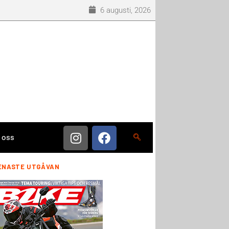
6 augusti, 2026
 oss
ENASTE UTGÅVAN