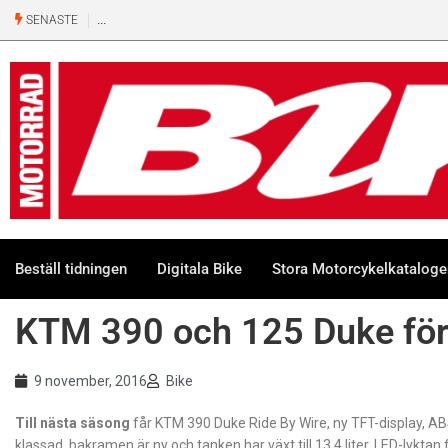
SENASTE
Beställ tidningen
Digitala Bike
Stora Motorcykelkatalog
KTM 390 och 125 Duke fö
9 november, 2016
Bike
Till nästa säsong
får KTM 390 Duke Ride By Wire, ny TFT-display, A
klassad, bakramen är ny och tanken har växt till 13,4 liter. LED-l