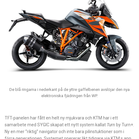
De blå ringarna i nederkant på de yttre gaffelbenen avslöjar den nya
elektroniska fjädringen från WP.
TFT-panelen har fått en helt ny mjukvara och KTM har i ett
samarbete med SYGIC skapat ett nytt system kallat
Turn
by Turn+.
Ny en mer ”riktig” navigator och inte bara pilinstuktioner som i
förra generationen. Systemet opererar likt tidigare via KTM:s app