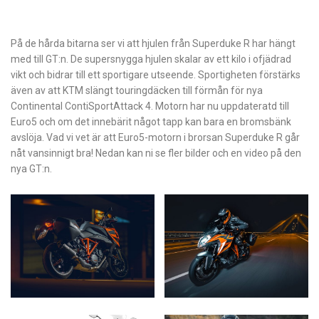
På de hårda bitarna ser vi att hjulen från Superduke R har hängt
med till GT:n. De supersnygga hjulen skalar av ett kilo i ofjädrad
vikt och bidrar till ett sportigare utseende. Sportigheten förstärks
även av att KTM slängt touringdäcken till förmån för nya
Continental ContiSportAttack 4. Motorn har nu uppdateratd till
Euro5 och om det innebärit något tapp kan bara en bromsbänk
avslöja. Vad vi vet är att Euro5-motorn i brorsan Superduke R går
nåt vansinnigt bra! Nedan kan ni se fler bilder och en video på den
nya GT:n.