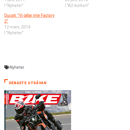
I ”Nyheter”
I ”A2-körkort”
Ducati: ”Vi gillar inte Factory
2”
12 mars, 2014
I ”Nyheter”
Nyheter
SENASTE UTGÅVAN