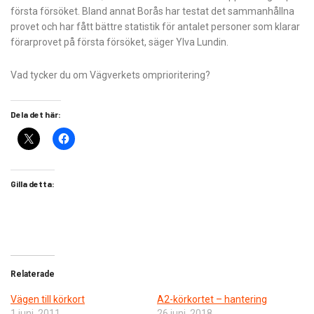
första försöket. Bland annat Borås har testat det sammanhållna
provet och har fått bättre statistik för antalet personer som klarar
förarprovet på första försöket, säger Ylva Lundin.
Vad tycker du om Vägverkets omprioritering?
Dela det här:
Gilla detta:
Relaterade
Vägen till körkort
A2-körkortet – hantering
1 juni, 2011
26 juni, 2018