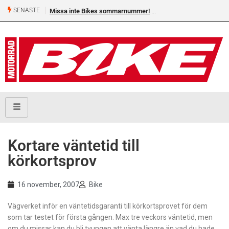
SENASTE
Missa inte Bikes sommarnummer!
Kortare väntetid till
körkortsprov
16 november, 2007
Bike
Vägverket inför en väntetidsgaranti till körkortsprovet för dem
som tar testet för första gången. Max tre veckors väntetid, men
om du missar kan du bli tvungen att vänta längre än vad du hade