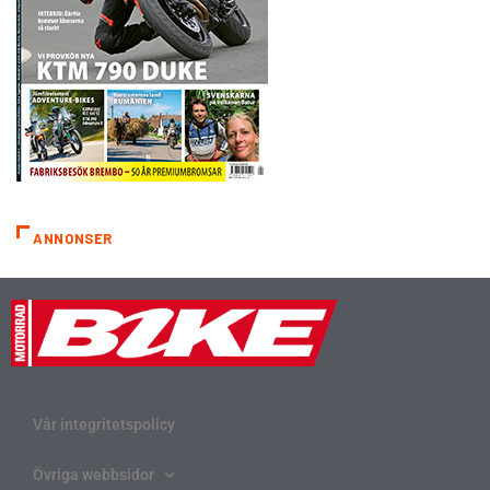
ANNONSER
Vår integritetspolicy
Övriga webbsidor