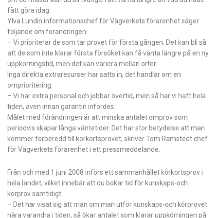
fått göra idag.
Ylva Lundin informationschef för Vägverkets förarenhet säger
följande om förändringen:
– Vi prioriterar de som tar provet för första gången. Det kan bli så
att de som inte klarar första försöket kan få vänta längre på en ny
uppkörningstid, men det kan variera mellan orter.
Inga direkta extraresurser har satts in, det handlar om en
omprioritering.
– Vi har extra personal och jobbar övertid, men så har vi haft hela
tiden, även innan garantin infördes.
Målet med förändringen är att minska antalet omprov som
periodvis skapar långa väntetider. Det har stor betydelse att man
kommer förberedd till körkortsprovet, skriver Tom Ramstedt chef
för Vägverkets förarenhet i ett pressmeddelande.
Från och med 1 juni 2008 införs ett sammanhållet körkortsprov i
hela landet, vilket innebär att du bokar tid för kunskaps-och
körprov samtidigt.
– Det har visat sig att man om man utför kunskaps-och körprovet
nära varandra i tiden, så ökar antalet som klarar uppkörningen på