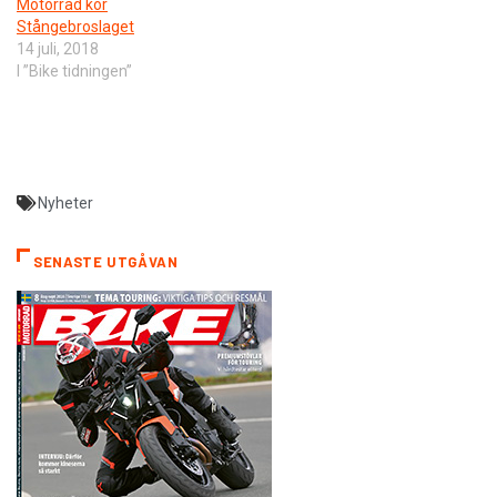
Motorrad kör
Stångebroslaget
14 juli, 2018
I ”Bike tidningen”
Nyheter
SENASTE UTGÅVAN