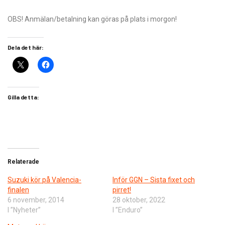
OBS! Anmälan/betalning kan göras på plats i morgon!
Dela det här:
Gilla detta:
Relaterade
Suzuki kör på Valencia-
Inför GGN – Sista fixet och
finalen
pirret!
6 november, 2014
28 oktober, 2022
I ”Nyheter”
I ”Enduro”