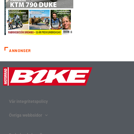
ANNONSER
Vår integritetspolicy
Övriga webbsidor