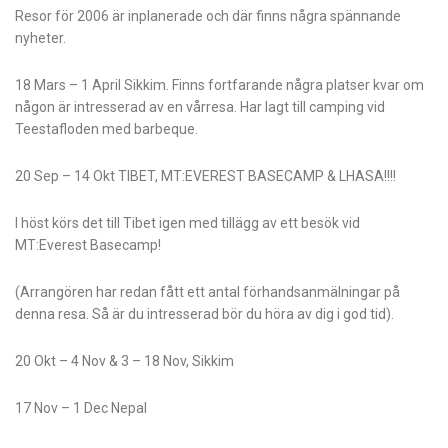
Resor för 2006 är inplanerade och där finns några spännande
nyheter.
18 Mars – 1 April Sikkim. Finns fortfarande några platser kvar om
någon är intresserad av en vårresa. Har lagt till camping vid
Teestafloden med barbeque.
20 Sep – 14 Okt TIBET, MT:EVEREST BASECAMP & LHASA!!!!
I höst körs det till Tibet igen med tillägg av ett besök vid
MT:Everest Basecamp!
(Arrangören har redan fått ett antal förhandsanmälningar på
denna resa. Så är du intresserad bör du höra av dig i god tid).
20 Okt – 4 Nov & 3 – 18 Nov, Sikkim
17 Nov – 1 Dec Nepal