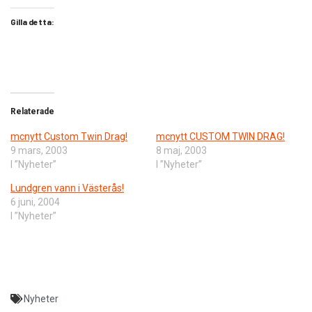
Gilla detta:
Relaterade
mcnytt Custom Twin Drag!
mcnytt CUSTOM TWIN DRAG!
9 mars, 2003
8 maj, 2003
I ”Nyheter”
I ”Nyheter”
Lundgren vann i Västerås!
6 juni, 2004
I ”Nyheter”
Nyheter