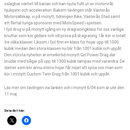
oslagbar närhet till banan och kan njuta fullt ut av motorvrål,
hjulspinn och acceleration. Bakom tävlingen står Västerås
Motorsällskap, vi på mcnytt, tidningen Bike, Västerås Stad samt
ett flertal tunga sponsorer med MotoSpeed i spetsen.
I fjol drog vi på mcnytt igång en ny dragracingklass för oss vanliga
knuttar som kör glidare och vill prova på dragracing. I år kör vi totalt
tre olika klasser. Liksom i fjol finn en klass för hojar upp till 1000
kubik medan den stora klassen nu blir från 1001 kubik och uppåt.
Den största nyheten är emellertid mcnytt Girl Power Drag där
brudar med bågar på upp till 1300 kubik tampas med varandra. De
damer som kör ännu större hojar får nöjet att spöa oss män som
kör i mcnytt Custom Twin Drag från 1001 kubik och uppåt.
Läs mer om tävlingen via länken och i mcnytt 6/04 som är ute den
11 maj
Dela det här: