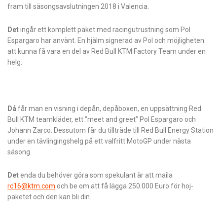
fram till säsongsavslutningen 2018 i Valencia.
Det
ingår ett komplett paket med racingutrustning som Pol
Espargaro har använt. En hjälm signerad av Pol och möjligheten
att kunna få vara en del av Red Bull KTM Factory Team under en
helg.
Då
får man en visning i depån, depåboxen, en uppsättning Red
Bull KTM teamkläder, ett ”meet and greet” Pol Espargaro och
Johann Zarco. Dessutom får du tillträde till Red Bull Energy Station
under en tävlingingshelg på ett valfritt MotoGP under nästa
säsong.
Det
enda du behöver göra som spekulant är att maila
rc16@ktm.com
och be om att få lägga 250.000 Euro för hoj-
paketet och den kan bli din.