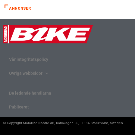
ANNONSER
Vår integritetspolicy
Övriga webbsidor
De ledande handlarna
Publicerat
© Copyright Motorrad Nordic AB, Karlavägen 96, 115 26 Stockholm, Sweden