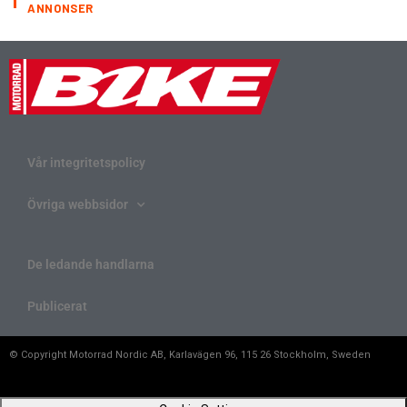
ANNONSER
Vår integritetspolicy
Övriga webbsidor
De ledande handlarna
Publicerat
© Copyright Motorrad Nordic AB, Karlavägen 96, 115 26 Stockholm, Sweden