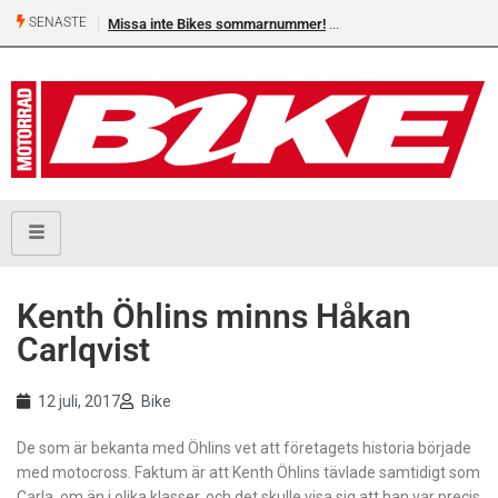
SENASTE
Missa inte Bikes sommarnummer!
Kenth Öhlins minns Håkan
Carlqvist
12 juli, 2017
Bike
De som är bekanta med Öhlins vet att företagets historia började
med motocross. Faktum är att Kenth Öhlins tävlade samtidigt som
Carla, om än i olika klasser, och det skulle visa sig att han var precis