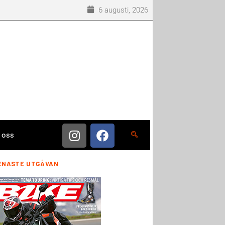
6 augusti, 2026
 oss
ENASTE UTGÅVAN