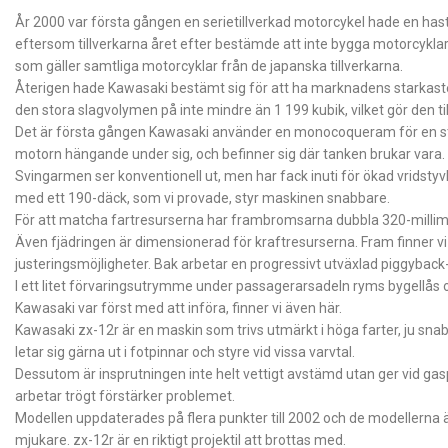
År 2000 var första gången en serietillverkad motorcykel hade en hast
eftersom tillverkarna året efter bestämde att inte bygga motorcykl
som gäller samtliga motorcyklar från de japanska tillverkarna.
Återigen hade Kawasaki bestämt sig för att ha marknadens starkaste, 
den stora slagvolymen på inte mindre än 1 199 kubik, vilket gör den ti
Det är första gången Kawasaki använder en monocoqueram för en sta
motorn hängande under sig, och befinner sig där tanken brukar vara. 
Svingarmen ser konventionell ut, men har fack inuti för ökad vridsty
med ett 190-däck, som vi provade, styr maskinen snabbare.
För att matcha fartresurserna har frambromsarna dubbla 320-millime
Även fjädringen är dimensionerad för kraftresurserna. Fram finner vi
justeringsmöjligheter. Bak arbetar en progressivt utväxlad piggyback
I ett litet förvaringsutrymme under passagerarsadeln ryms bygellås 
Kawasaki var först med att införa, finner vi även här.
Kawasaki zx-12r är en maskin som trivs utmärkt i höga farter, ju snabb
letar sig gärna ut i fotpinnar och styre vid vissa varvtal.
Dessutom är insprutningen inte helt vettigt avstämd utan ger vid ga
arbetar trögt förstärker problemet.
Modellen uppdaterades på flera punkter till 2002 och de modellerna ä
mjukare. zx-12r är en riktigt projektil att brottas med.