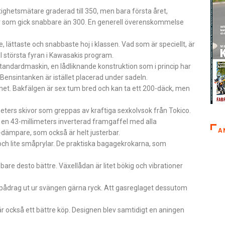
ighetsmätare graderad till 350, men bara första året,
ar som gick snabbare än 300. En generell överenskommelse
lättaste och snabbaste hoj i klassen. Vad som är speciellt, är
ll största fyran i Kawasakis program.
ndardmaskin, en lådliknande konstruktion som i princip har
Bensintanken är istället placerad under sadeln.
vhet. Bakfälgen är sex tum bred och kan ta ett 200-däck, men
ters skivor som greppas av kraftiga sexkolvsok från Tokico.
 en 43-millimeters inverterad framgaffel med alla
A
-dämpare, som också är helt justerbar.
och lite småprylar. De praktiska bagagekrokarna, som
are desto bättre. Växellådan är litet bökig och vibrationer
spådrag ut ur svängen gärna ryck. Att gasreglaget dessutom
r också ett bättre köp. Designen blev samtidigt en aningen