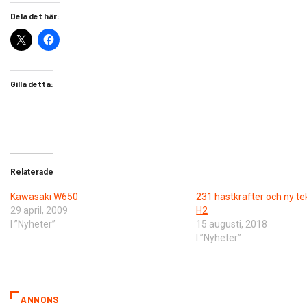
Dela det här:
Gilla detta:
Relaterade
Kawasaki W650
231 hästkrafter och ny tekn
29 april, 2009
H2
I ”Nyheter”
15 augusti, 2018
I ”Nyheter”
ANNONS