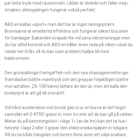
par lätta tryck med racestöveln. Lådan är distinkt och faller mig i
smaken, slirkopplingen fungerar också perfekt.
ABS:en kallas »sport« men det här är inget racingsystem.
Bromsarna är emellertid effektiva och fungerar säkert bra även
för bandagar. Bakänden svajade lite vid sena inbromsningar men
du har alltid kontroll och ABS:en håller även reda på vilken växel du
växlar ner ifrån, så du kan utan problem hjälpa till med
bakbromsen.
Den grovkalibriga framgaffeln och den nya chassigeometrin ger
framdäcket bättre marktryck och det greppar följaktligen bättre
mot asfalten. ZX-10R känns lättare än den är, men att kalla den
kvickstyrd är att gå till överdrift.
Vid hård acceleration och brutal gas ut ur en kurva är det högst
sannolikt att S-KTRC griper in, men tro inte att du kan gå på vatten.
Matar du på besinningslöst i »läge 1« (av de tre) kan det ta hus i
helvete. I läge 2 eller 3 griper den elektroniska hjälpen in tidigare.
Vill du ha både hängslen och livrem finns även att välja snällare