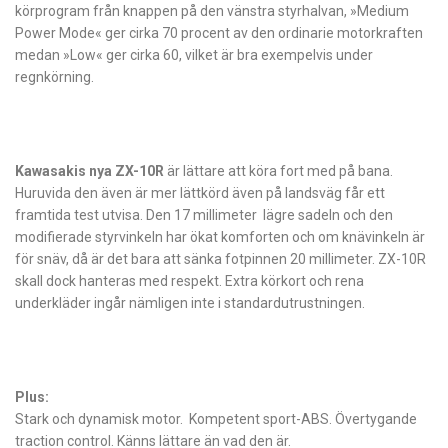
körprogram från knappen på den vänstra styrhalvan, »Medium
Power Mode« ger cirka 70 procent av den ordinarie motorkraften
medan »Low« ger cirka 60, vilket är bra exempelvis under
regnkörning.
Kawasakis nya ZX-10R
är lättare att köra fort med på bana.
Huruvida den även är mer lättkörd även på landsväg får ett
framtida test utvisa. Den 17 millimeter lägre sadeln och den
modifierade styrvinkeln har ökat komforten och om knävinkeln är
för snäv, då är det bara att sänka fotpinnen 20 millimeter. ZX-10R
skall dock hanteras med respekt. Extra körkort och rena
underkläder ingår nämligen inte i standardutrustningen.
Plus:
Stark och dynamisk motor. Kompetent sport-ABS. Övertygande
traction control. Känns lättare än vad den är.