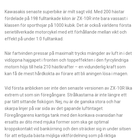
Kawasakis senaste superbike är milt sagt vild. Med 200 hästar
fördelade på 198 fulltankade kilon är ZX-10R inte bara vassast i
klassen för sporthojar på 1000 kubik. Det är också världens första
serietillverkade motorcykel med ett förhållande mellan vikt och
effekt på under 1:0 fulltankad.
När fartvinden pressar på maximalt trycks mängder av luft in i det
vidöppna hajgapet i fronten och toppeffekten i den fyrcylindriga
motorn höjs till hela 210 hästkrafter – en vidunderlig kraft som
kan få de mest hårdkokta av förare att bli aningen lösa i magen.
Vid första anblicken ser inte den senaste versionen av ZX-10R lika
extrem ut som sin föregångare. Strålkastarna är inte längre ett
par tätt sittande fiskögon. Nej, nu är de ganska stora och har
skarpa linjer på var sida av det gapande luftintaget.
Föregångarens kantiga tank med den konkava ovansidan har
ersatts av dito med mjuka former som ska ge optimal
kroppskontakt vid bankörning och den sträcker sig in under sitsen
för att erbjuda bästa möjliga viktfördelning som på riktiga