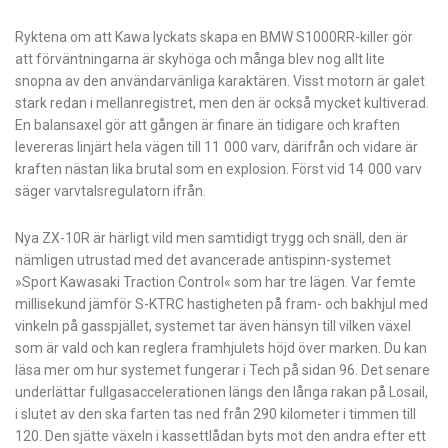
Ryktena om att Kawa lyckats skapa en BMW S1000RR-killer gör
att förväntningarna är skyhöga och många blev nog allt lite
snopna av den användarvänliga karaktären. Visst motorn är galet
stark redan i mellanregistret, men den är också mycket kultiverad.
En balansaxel gör att gången är finare än tidigare och kraften
levereras linjärt hela vägen till 11 000 varv, därifrån och vidare är
kraften nästan lika brutal som en explosion. Först vid 14 000 varv
säger varvtalsregulatorn ifrån.
Nya ZX-10R är härligt vild men samtidigt trygg och snäll, den är
nämligen utrustad med det avancerade antispinn-systemet
»Sport Kawasaki Traction Control« som har tre lägen. Var femte
millisekund jämför S-KTRC hastigheten på fram- och bakhjul med
vinkeln på gasspjället, systemet tar även hänsyn till vilken växel
som är vald och kan reglera framhjulets höjd över marken. Du kan
läsa mer om hur systemet fungerar i Tech på sidan 96. Det senare
underlättar fullgasaccelerationen längs den långa rakan på Losail,
i slutet av den ska farten tas ned från 290 kilometer i timmen till
120. Den sjätte växeln i kassettlådan byts mot den andra efter ett