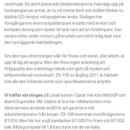
racerhojar. De dumt placerade blinkerslamporna, halvvägs upp på
backspeglarnas armar, är nu ett minne blott och istället blinkar nu
dubbla LED-lampor vid speglarnas ändar. Slutligen har
föregångarens enorma ljuddämpare ersatts med en kort och
kompakt doning som räcker till tack vare att en fördämpare. Den
senare sitter under motorn, på en plats som blivit ledig tack vare
den nya liggande bakfjädringen.
Om den nya utformningen står för finess och konst, eller kitsch, är
upp till dig att avgöra. Men det finns ingen anledning att
ifrågasätta den mästerliga teknik som gett så mycket och
lättkontrollerad motorkraft. ZX-10R av årgång 2011 är faktiskt
inte alls den tickande bomb som specifikationerna antyder.
Vi träffar värstingen
på Losail-banan i Qatar. Här körs MotoGP och
ibland Superbike-VM. Vädret är bra här i Mellanöstern men
däckvärmare används ändå för att garantera rätt
arbetstemperatur från början. ZX-10R levereras med Bridgestone
BT-016. Men här kör vi på bandäcken BT-003 Pro fram och BT-003
bak. Båda pumpade till 1,8 bars tryck när de var kalla.