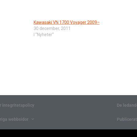
Kawasaki VN 1700 Voyager 2009–
30 december, 2011
I ”Nyheter”
r integritetspolicy
De ledand
riga webbsidor
Publicerat