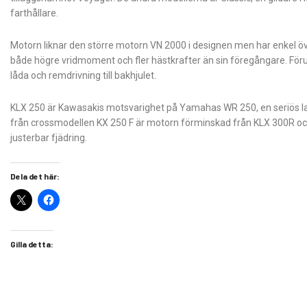
farthållare.
Motorn liknar den större motorn VN 2000 i designen men har enkel öve
både högre vridmoment och fler hästkrafter än sin föregångare. Fö
låda och remdrivning till bakhjulet.
KLX 250 är Kawasakis motsvarighet på Yamahas WR 250, en seriös lan
från crossmodellen KX 250 F är motorn förminskad från KLX 300R och 
justerbar fjädring.
Dela det här:
Gilla detta: