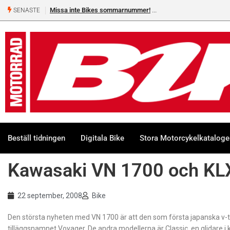
Missa inte Bikes sommarnummer!
SENASTE
Beställ tidningen
Digitala Bike
Stora Motorcykelkatalog
Kawasaki VN 1700 och KLX
22 september, 2008
Bike
Den största nyheten med VN 1700 är att den som första japanska v
tilläggsnamnet Voyager. De andra modellerna är Classic, en glidare i 