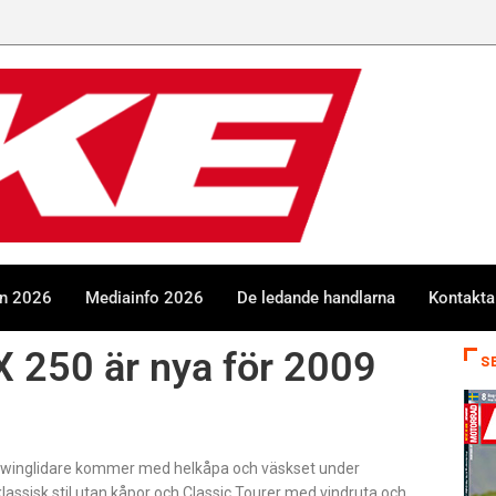
en 2026
Mediainfo 2026
De ledande handlarna
Kontakta
 250 är nya för 2009
S
-twinglidare kommer med helkåpa och väskset under
klassisk stil utan kåpor och Classic Tourer med vindruta och