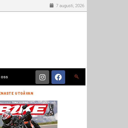
7 augusti, 2026
 oss
ENASTE UTGÅVAN