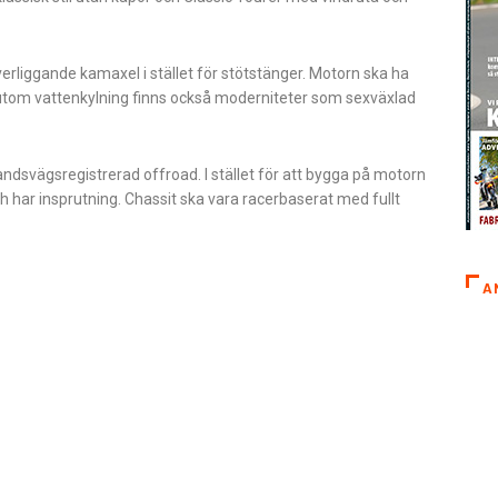
rliggande kamaxel i stället för stötstänger. Motorn ska ha
rutom vattenkylning finns också moderniteter som sexväxlad
dsvägsregistrerad offroad. I stället för att bygga på motorn
har insprutning. Chassit ska vara racerbaserat med fullt
A