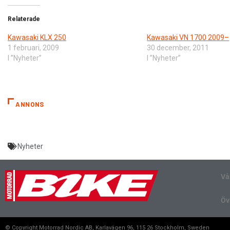
Relaterade
Kawasaki KLX 250
Kawasaki VN 1700 2009–
1 februari, 2009
30 december, 2011
I ”Nyheter”
I ”Nyheter”
ANNONS
Nyheter
Vå
Öv
© Copyright Motorrad Nordic AB, Karlavägen 96, 115 26 Stockholm, Sweden