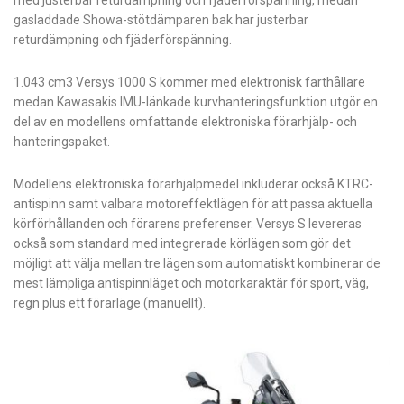
med justerbar returdämpning och fjäderförspänning, medan
gasladdade Showa-stötdämparen bak har justerbar
returdämpning och fjäderförspänning.
1.043 cm3 Versys 1000 S kommer med elektronisk farthållare
medan Kawasakis IMU-länkade kurvhanteringsfunktion utgör en
del av en modellens omfattande elektroniska förarhjälp- och
hanteringspaket.
Modellens elektroniska förarhjälpmedel inkluderar också KTRC-
antispinn samt valbara motoreffektlägen för att passa aktuella
körförhållanden och förarens preferenser. Versys S levereras
också som standard med integrerade körlägen som gör det
möjligt att välja mellan tre lägen som automatiskt kombinerar de
mest lämpliga antispinnläget och motorkaraktär för sport, väg,
regn plus ett förarläge (manuellt).