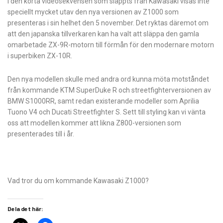
I den korta videosekvensen som släppts från Kawasaki visas inte
speciellt mycket utav den nya versionen av Z1000 som
presenteras i sin helhet den 5 november. Det ryktas däremot om
att den japanska tillverkaren kan ha valt att släppa den gamla
omarbetade ZX-9R-motorn till förmån för den modernare motorn
i superbiken ZX-10R.
Den nya modellen skulle med andra ord kunna möta motståndet
från kommande KTM SuperDuke R och streetfighterversionen av
BMW S1000RR, samt redan existerande modeller som Aprilia
Tuono V4 och Ducati Streetfighter S. Sett till styling kan vi vänta
oss att modellen kommer att likna Z800-versionen som
presenterades till i år.
Vad tror du om kommande Kawasaki Z1000?
Dela det här: