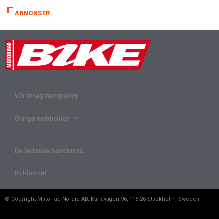
ANNONSER
Vår integritetspolicy
Övriga webbsidor
De ledande handlarna
Publicerat
© Copyright Motorrad Nordic AB, Karlavägen 96, 115 26 Stockholm, Sweden