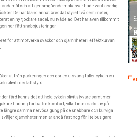
sitt ändamål och att genomgående makeover hade varit onödig.
ikter. De har bland annat breddat styret två centimeter,
rat en ny tjockare sadel, nu tvådelad. Det har även tillkommit
en har fått snabbjusteringar.
et för att motverka svackor och ojämnheter i effektkurvan
.
åker ut från parkeringen och gör en u-sväng faller cykeln in i
A
ln blivit mer lättstyrd.
er färd känns det att hela cykeln blivit styvare samt mer
mjukare fjädring för bättre komfort, vilket inte märks av på
r inte längre samma nervösa gung på de snabbare och kurviga
sväljer ojämnheter men är ändå fast nog för lite busigare