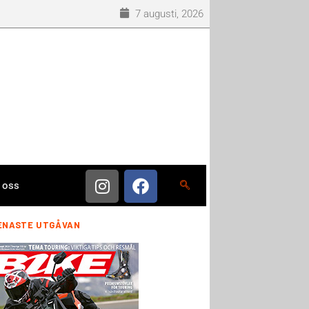
7 augusti, 2026
 oss
ENASTE UTGÅVAN