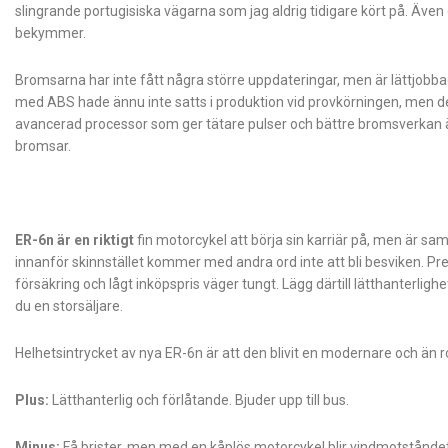
slingrande portugisiska vägarna som jag aldrig tidigare kört på. Äv
bekymmer.
Bromsarna har inte fått några större uppdateringar, men är lättjobb
med ABS hade ännu inte satts i produktion vid provkörningen, men d
avancerad processor som ger tätare pulser och bättre bromsverkan än
bromsar.
ER-6n är en riktigt
fin motorcykel att börja sin karriär på, men är s
innanför skinnstället kommer med andra ord inte att bli besviken. P
försäkring och lågt inköpspris väger tungt. Lägg därtill lätthanterligh
du en storsäljare.
Helhetsintrycket av nya ER-6n är att den blivit en modernare och än rol
Plus:
Lätthanterlig och förlåt­ande. Bjuder upp till bus.
Minus:
Få brister, men med en kåplös motorcykel blir vind­mot­stånde