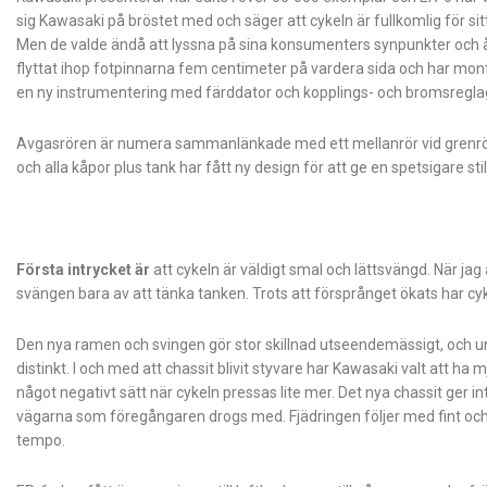
sig Kawasaki på bröstet med och säger att cykeln är fullkomlig för 
Men de valde ändå att lyssna på sina konsumenters synpunkter och ås
flyttat ihop fotpinnarna fem centimeter på vardera sida och har monte
en ny instrumentering med färddator och kopplings- och bromsreglag
Avgasrören är numera sammanlänkade med ett mellanrör vid grenrör
och alla kåpor plus tank har fått ny design för att ge en spetsigare stil
Första intrycket är
att cykeln är väldigt smal och lättsvängd. När jag 
svängen bara av att tänka tanken. Trots att försprånget ökats har cyke
Den nya ramen och svingen gör stor skillnad utseendemässigt, och und
distinkt. I och med att chassit blivit styvare har Kawasaki valt att ha 
något negativt sätt när cykeln pressas lite mer. Det nya chassit ge
vägarna som föregångaren drogs med. Fjädringen följer med fint och 
tempo.