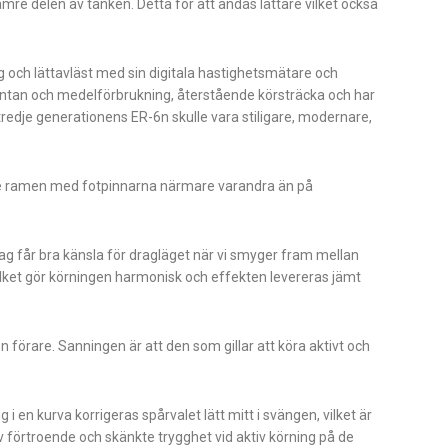
ämre delen av tanken. Detta för att andas lättare vilket också
 och lättavläst med sin digitala hastighetsmätare och
ntan och medelförbrukning, återstående körsträcka och har
tredje generationens ER-6n skulle vara stiligare, modernare,
are ramen med fotpinnarna närmare varandra än på
jag får bra känsla för dragläget när vi smyger fram mellan
 vilket gör körningen harmonisk och effekten levereras jämt
 förare. Sanningen är att den som gillar att köra aktivt och
i en kurva korrigeras spårvalet lätt mitt i svängen, vilket är
örtroende och skänkte trygghet vid aktiv körning på de