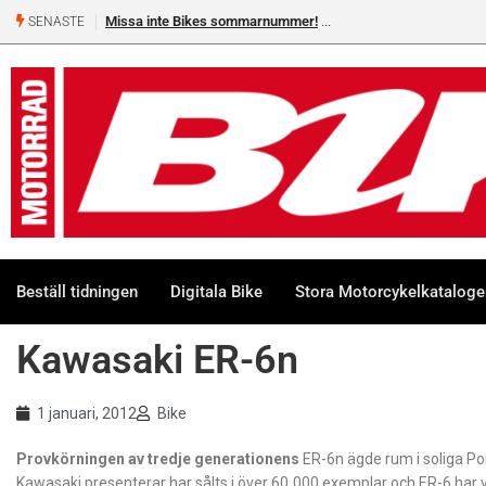
Missa inte Bikes sommarnummer!
SENASTE
Beställ tidningen
Digitala Bike
Stora Motorcykelkatalog
Kawasaki ER-6n
1 januari, 2012
Bike
Provkörningen av tredje generationens
ER-6n ägde rum i soliga Po
Kawasaki presenterar har sålts i över 60 000 exemplar och ER-6 har va