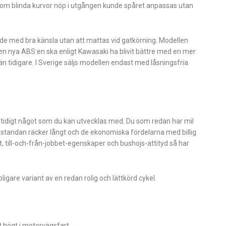
en om blinda kurvor nöp i utgången kunde spåret anpassas utan
ade med bra känsla utan att mattas vid gatkörning. Modellen
en nya ABS:en ska enligt Kawasaki ha blivit bättre med en mer
 tidigare. I Sverige säljs modellen endast med låsningsfria
amtidigt något som du kan utvecklas med. Du som redan har mil
restandan räcker långt och de ekonomiska fördelarna med billig
et, till-och-från-jobbet-egenskaper och bushojs-attityd så har
igare variant av en redan rolig och lättkörd cykel.
t högt i motorvägsfart.