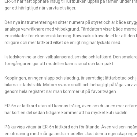
ER-6n har fått öppnare insug till luftburken upptill på ramen under fr
ger ett härligt ljud när varvtalet stiger.
Den nya instrumenteringen sitter numera på styret och är både snygg
analoga varvräknare med vit bakgrund. Färddatorn visar både mome
en indikator för ekonomisk körning. Kawasaki strävade efter att den 
rolig­are och mer lättkörd vilket de enligt mig har lyckats med.
I stadskörning är den välbalanserad, smidig och lättkörd. Den smal
föregångaren gör att modellen känns smal och kompakt.
Kopplingen, aningen slapp och sladdrig, är samtidigt lättarbetad och 
bilarna i stadstrafik. Motorn svarar snällt och behagligt på låga varv
genom hela registret när man kommer ut på favoritvägen.
ER-6n är lättkörd utan att kännas tråkig, även om du är en mer erfaren
har kört en del sedan tidigare kommer att ha mycket kul i sadeln.
På kurviga vägar är ER-6n lättkörd och förlåtande. Även vid sen ingång 
en utmaning med många andra modeller. Just denna egenskap ingav f