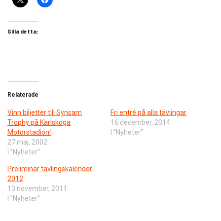
Gilla detta:
Relaterade
Vinn biljetter till Synsam
Fri entré på alla tävlingar
Trophy på Karlskoga
16 december, 2014
Motorstadion!
I ”Nyheter”
27 maj, 2002
I ”Nyheter”
Preliminär tävlingskalender
2012
13 november, 2011
I ”Nyheter”