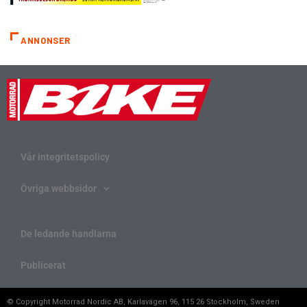
ANNONSER
Vår integritetspolicy
Övriga webbsidor
De ledande handlarna
Publicerat
© Copyright Motorrad Nordic AB, Karlavägen 96, 115 26 Stockholm, Sweden