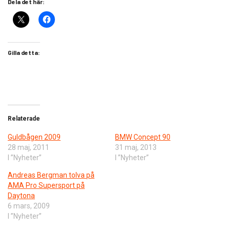
Dela det här:
Gilla detta:
Relaterade
Guldbågen 2009
BMW Concept 90
28 maj, 2011
31 maj, 2013
I ”Nyheter”
I ”Nyheter”
Andreas Bergman tolva på
AMA Pro Supersport på
Daytona
6 mars, 2009
I ”Nyheter”