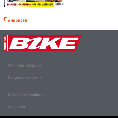
ANNONSER
Vår integritetspolicy
Övriga webbsidor
De ledande handlarna
Publicerat