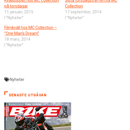
Kvällsöppet hos MC Collection
Sista torsdagsträffen på MC
på torsdagar
Collection
11 januari, 2015
17 september, 2014
I ”Nyheter”
I ”Nyheter”
Filmkväll hos MC Collection –
”One Man’s Dream”
18 mars, 2014
I ”Nyheter”
Nyheter
SENASTE UTGÅVAN