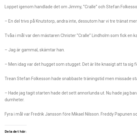
Loppet igenom handlade det om Jimmy, ”Cralle” och Stefan Folkesson
– En del trivs på Knutstorp, andra inte, dessutom har vi tre tränat m
Tvåa i mål var den mästaren Christer ”Cralle” Lindholm som fick en ka
– Jag är gammal, skämtar han.
– Men idag var det hugget som stugget. Det är lite knasigt att ta sig f
Trean Stefan Folkesson hade snabbaste träningstid men missade st
– Hade jag tagit starten hade det sett annorlunda ut. Nu hade jag bara
dumheter.
Fyra i mål var Fredrik Jansson före Mikael Nilsson. Freddy Papunen 
Dela det här: