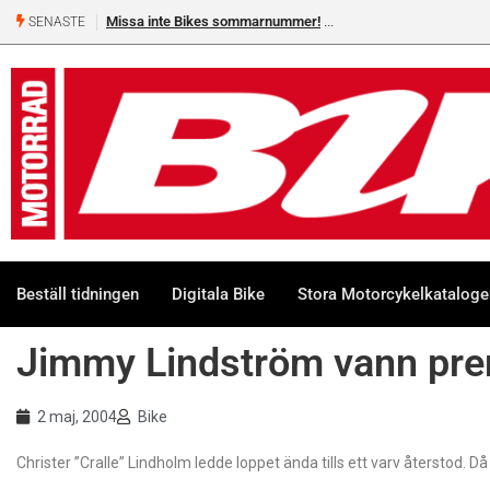
Missa inte Bikes sommarnummer!
SENASTE
Beställ tidningen
Digitala Bike
Stora Motorcykelkatalog
Jimmy Lindström vann pre
2 maj, 2004
Bike
Christer ”Cralle” Lindholm ledde loppet ända tills ett varv återstod.