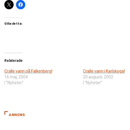
Gilla detta:
Relaterade
Cralle vann på Falkenberg!
Cralle vann i Karlskoga!
16 maj, 2004
20 augusti, 2002
I ”Nyheter”
I ”Nyheter”
ANNONS