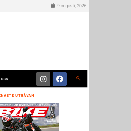
9 augusti, 2026
 oss
ENASTE UTGÅVAN