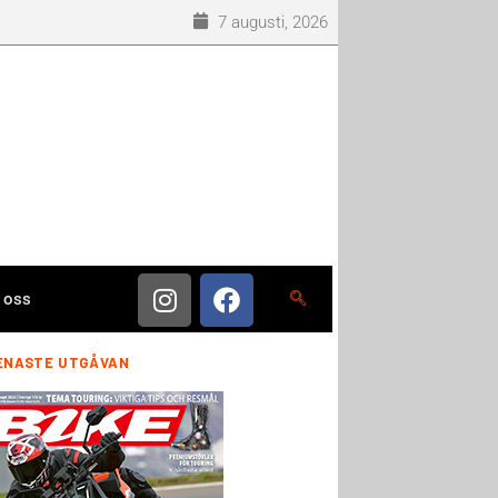
7 augusti, 2026
 oss
ENASTE UTGÅVAN