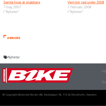
Gamla hojar är snabbare
Vem kör vad under 2008
7 maj, 2007
1 februari, 2008
I ”Nyheter”
I ”Nyheter”
ANNONS
Nyheter
Vå
Öv
© Copyright Motorrad Nordic AB, Karlavägen 96, 115 26 Stockholm, Sweden