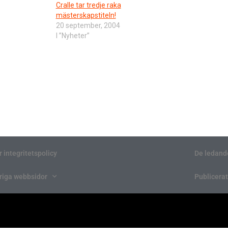
Cralle tar tredje raka
mästerskapstiteln!
20 september, 2004
I ”Nyheter”
r integritetspolicy
De ledand
riga webbsidor
Publicerat