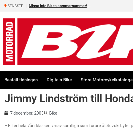
Missa inte Bikes sommarnummer!
SENASTE
Beställ tidningen
Digitala Bike
Stora Motorcykelkatalog
Jimmy Lindström till Hond
7 december, 2003
Bike
– Efter hela 7år i klassen varav samtliga som förare åt Suzuki byter 