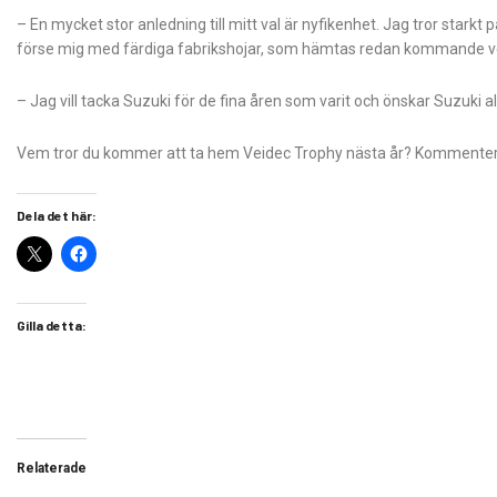
– En mycket stor anledning till mitt val är nyfikenhet. Jag tror star
förse mig med färdiga fabrikshojar, som hämtas redan kommande vec
– Jag vill tacka Suzuki för de fina åren som varit och önskar Suzuki a
Vem tror du kommer att ta hem Veidec Trophy nästa år? Kommente
Dela det här:
Gilla detta:
Relaterade