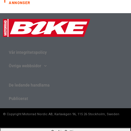
ANNONSER
Vår integritetspolicy
Övriga webbsidor
De ledande handlarna
Publicerat
© Copyright Motorrad Nordic AB, Karlavägen 96, 115 26 Stockholm, Sweden