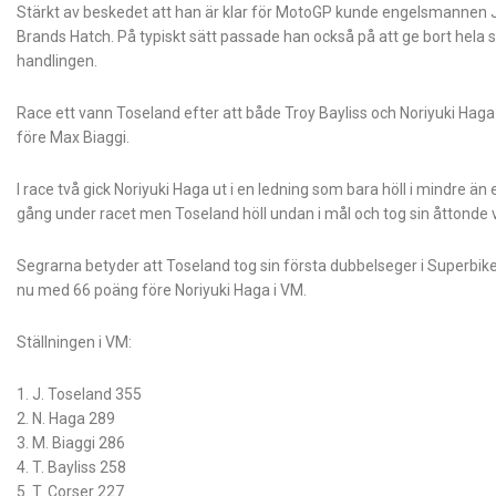
Stärkt av beskedet att han är klar för MotoGP kunde engelsmannen
Brands Hatch. På typiskt sätt passade han också på att ge bort hela si
handlingen.
Race ett vann Toseland efter att både Troy Bayliss och Noriyuki Haga v
före Max Biaggi.
I race två gick Noriyuki Haga ut i en ledning som bara höll i mindre än
gång under racet men Toseland höll undan i mål och tog sin åttonde v
Segrarna betyder att Toseland tog sin första dubbelseger i Superbik
nu med 66 poäng före Noriyuki Haga i VM.
Ställningen i VM:
1. J. Toseland 355
2. N. Haga 289
3. M. Biaggi 286
4. T. Bayliss 258
5. T. Corser 227