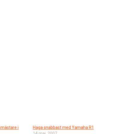
smästare i
Haga snabbast med Yamaha R1
14 maj, 2007