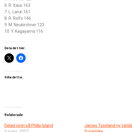
6. R. Xaus 163
7. L. Lanzi 161
8. R. Rolfo 146
9. M. Neukirchner 123
10. Y. Kagayama 116
Dela det här:
Gilla detta:
Relaterade
Delad vinst på Philip Island
James Toseland ny värld
5 mars, 2007
Superbike