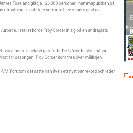
 James Toseland glädja 126 000 personer i hemmapubliken på
n utrustning till publiken som inte blev mindre glad av
urpade. I stället körde Troy Corser in sig på en andraplats
 ett varv innan Toseland gick förbi. De två bytte plats någon
inst för säsongen. Troy Corser kom trea över mållinjen.
e-VM. Förutom det satte han även ett nytt banrekord och leder
A