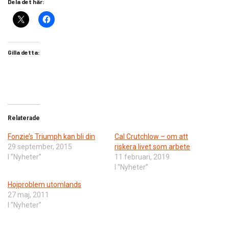
Dela det här:
Gilla detta:
Relaterade
​Fonzie’s Triumph kan bli din
Cal Crutchlow – om att
29 september, 2015
riskera livet som arbete
I ”Nyheter”
11 februari, 2019
I ”Nyheter”
Hojproblem utomlands
27 maj, 2011
I ”Nyheter”