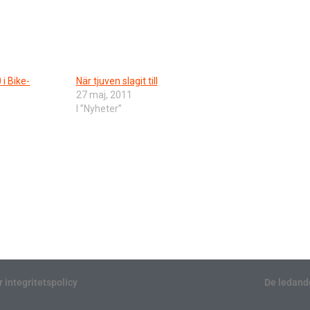
i Bike-
När tjuven slagit till
27 maj, 2011
I ”Nyheter”
r integritetspolicy
De ledand