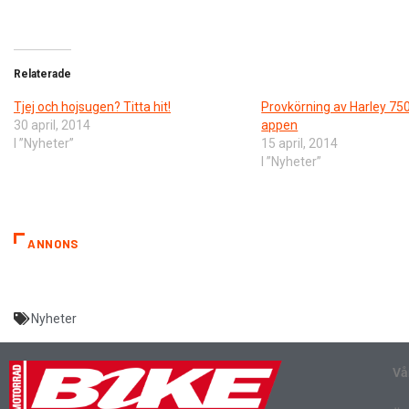
Relaterade
Tjej och hojsugen? Titta hit!
Provkörning av Harley 750 
30 april, 2014
appen
I ”Nyheter”
15 april, 2014
I ”Nyheter”
ANNONS
Nyheter
Vå