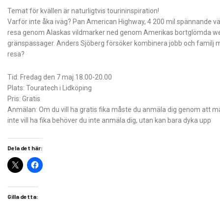
Temat för kvällen är naturligtvis tourininspiration!
Varför inte åka iväg? Pan American Highway, 4 200 mil spännande vä
resa genom Alaskas vildmarker ned genom Amerikas bortglömda wes
gränspassager. Anders Sjöberg försöker kombinera jobb och familj med
resa?
Tid: Fredag den 7 maj 18.00-20.00
Plats: Touratech i Lidköping
Pris: Gratis
Anmälan: Om du vill ha gratis fika måste du anmäla dig genom att ma
inte vill ha fika behöver du inte anmäla dig, utan kan bara dyka upp
Dela det här:
Gilla detta: