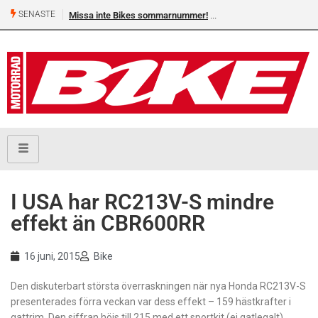
SENASTE
Missa inte Bikes sommarnummer!
I USA har RC213V-S mindre
effekt än CBR600RR
16 juni, 2015
Bike
Den diskuterbart största överraskningen när nya Honda RC213V-S
presenterades förra veckan var dess effekt – 159 hästkrafter i
gattrim. Den siffran höjs till 215 med ett sportkit (ej gatlegalt)