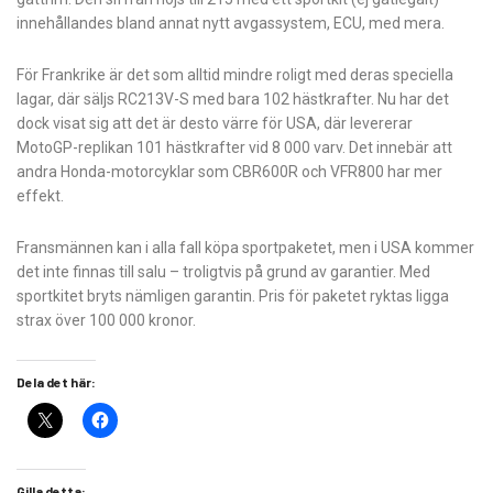
innehållandes bland annat nytt avgassystem, ECU, med mera.
För Frankrike är det som alltid mindre roligt med deras speciella
lagar, där säljs RC213V-S med bara 102 hästkrafter. Nu har det
dock visat sig att det är desto värre för USA, där levererar
MotoGP-replikan 101 hästkrafter vid 8 000 varv. Det innebär att
andra Honda-motorcyklar som CBR600R och VFR800 har mer
effekt.
Fransmännen kan i alla fall köpa sportpaketet, men i USA kommer
det inte finnas till salu – troligtvis på grund av garantier. Med
sportkitet bryts nämligen garantin. Pris för paketet ryktas ligga
strax över 100 000 kronor.
Dela det här:
Gilla detta: