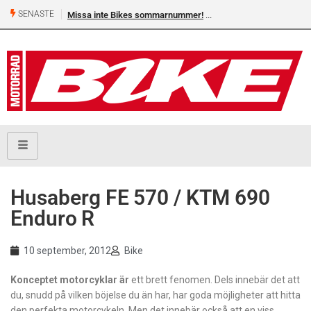
SENASTE
Missa inte Bikes sommarnummer!
Shelby Turner, klar för 
Husaberg FE 570 / KTM 690
Enduro R
10 september, 2012
Bike
Konceptet motorcyklar är
ett brett fenomen. Dels innebär det att
du, snudd på vilken böjelse du än har, har goda möjligheter att hitta
den perfekta motorcykeln. Men det innebär också att en viss