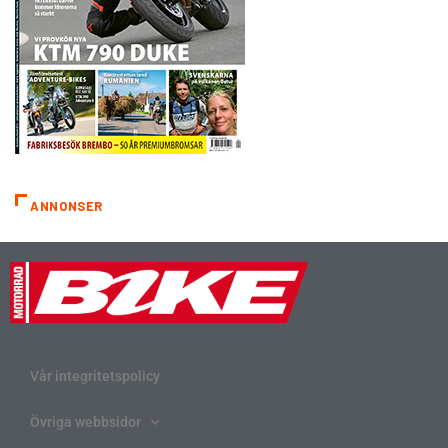
ANNONSER
Vår integritetspolicy
Övriga webbsidor