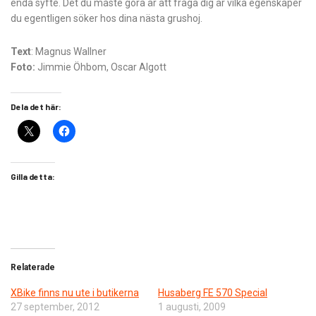
enda syfte. Det du måste göra är att fråga dig är vilka egenskaper
du egentligen söker hos dina nästa grushoj.
Text
: Magnus Wallner
Foto:
Jimmie Öhbom, Oscar Algott
Dela det här:
Gilla detta:
Relaterade
XBike finns nu ute i butikerna
Husaberg FE 570 Special
27 september, 2012
1 augusti, 2009