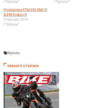
I ”Nyheter”
I ”Nyheter”
Provkörning KTM 690 SMC R
& 690 Enduro R
4 februari, 2019
I ”Nyheter”
Nyheter
SENASTE UTGÅVAN