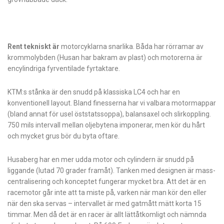
Rent tekniskt är
motorcyklarna snarlika. Båda har rörramar av
krommolybden (Husan har bakram av plast) och motorerna är
encylindriga fyrventilade fyrtaktare.
KTM:s stånka är den snudd på klassiska LC4 och har en
konventionell layout. Bland finesserna har vi valbara motormappar
(bland annat för usel öststatssoppa), balansaxel och slirkoppling.
750 mils intervall mellan oljebytena imponerar, men kör du hårt
och mycket grus bör du byta oftare.
Husaberg har en mer udda motor och cylindern är snudd på
liggande (lutad 70 grader framåt). Tanken med designen är mass-
centralisering och konceptet fungerar mycket bra. Att det är en
racemotor går inte att ta miste på, varken när man kör den eller
när den ska servas – intervallet är med gatmått mätt korta 15
timmar. Men då det är en racer är allt lättåtkomligt och nämnda