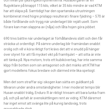
och nivån på fjädringskomponenterna. Husabergaren är en
flugviktare på knappt 115 kilo, vilket är 35 kilo mindre är vad KTM
har att släpa på. Samtidigt har den spartanska utrustningen
kombinerat med högre prislapp resulterat i finare fjädring – 570 är
både förlåtande och trygg när underlaget blir rejält uselt. Som
förare kan man slappna av (nåja) och låta hojen göra jobbet.
690 trivs bättre när underlaget är förhållandevis slätt och den får
sträcka ut ordentligt. På sämre underlag blir framändan snabbt
orolig och vill vi köra riktigt fort krävs det att vi snudd på hänger
över styret för att få mycket vikt på framhjulet – att sitta är inte
att tänka på. Nya motorn, trots ett kubikövertag, har inte samma
klipp från botten som sin antagonist och det märks att KTM har
gjort modellens fokus bredare och därmed inte lika spetsigt.
Men det som straffar sig i skogen kan sätta en guldkant på
tillvaron under andra omständigheter. I mer moderat tempo blir
Husan snabbt trälig, Enduro R är riktigt trivsam att bara lunka fram
på, och på asfalt är svenskättlingen rent av vidrig. KTM däremot
har inget emot att svänga lite på kurvig landsväg, trots
grovnabbade däck.