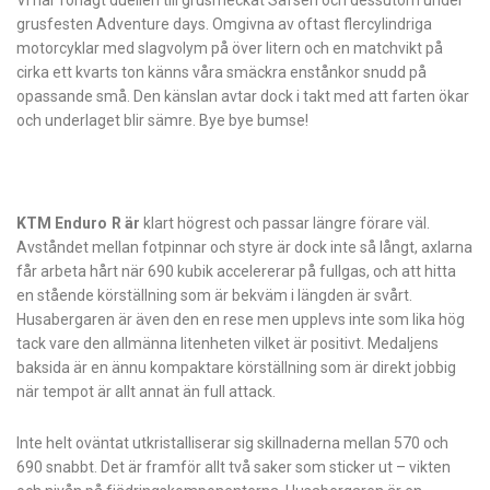
Vi har förlagt duellen till grusmeckat Säfsen och dessutom under
grusfesten Adventure days. Omgivna av oftast fler­cylindriga
motorcyklar med slagvolym på över litern och en matchvikt på
cirka ett kvarts ton känns våra smäckra enstånkor snudd på
opassande små. Den känslan avtar dock i takt med att farten ökar
och underlaget blir sämre. Bye bye bumse!
KTM Enduro
R är
klart högrest och passar längre förare väl.
Avståndet mellan fotpinnar och styre är dock inte så långt, axlarna
får arbeta hårt när 690 kubik accelererar på fullgas, och att hitta
en stående körställning som är bekväm i längden är svårt.
Husabergaren är även den en rese men upplevs inte som lika hög
tack vare den allmänna litenheten vilket är positivt. Medaljens
baksida är en ännu kompaktare körställning som är direkt jobbig
när tempot är allt annat än full attack.
Inte helt oväntat utkristalliserar sig skillnaderna mellan 570 och
690 snabbt. Det är framför allt två saker som sticker ut – vikten