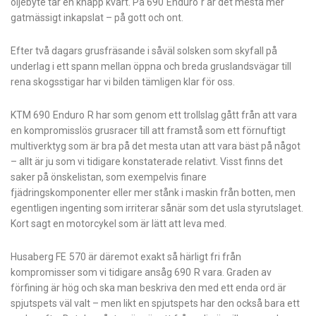
oljebyte tar en knapp kvart. På 690 Enduro r är det mesta mer
gatmässigt inkapslat – på gott och ont.
Efter två dagars grusfräsande i såväl solsken som skyfall på
underlag i ett spann mellan öppna och breda gruslandsvägar till
rena skogsstigar har vi bilden tämligen klar för oss.
KTM 690 Enduro R har som genom ett trollslag gått från att vara
en kompromisslös grusracer till att framstå som ett förnuftigt
multiverktyg som är bra på det mesta utan att vara bäst på något
– allt är ju som vi tidigare konstaterade relativt. Visst finns det
saker på önskelistan, som exempelvis finare
fjädringskomponenter eller mer stånk i maskin från botten, men
egentligen ingenting som irriterar sånär som det usla styrutslaget.
Kort sagt en motorcykel som är lätt att leva med.
Husaberg FE 570 är däremot exakt så härligt fri från
kompromisser som vi tidigare ansåg 690 R vara. Graden av
förfining är hög och ska man beskriva den med ett enda ord är
spjutspets väl valt – men likt en spjutspets har den också bara ett