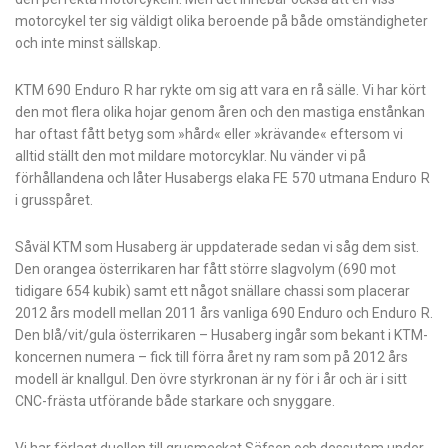
motorcykel ter sig väldigt olika beroende på både omständigheter
och inte minst sällskap.
KTM 690 Enduro R har rykte om sig att vara en rå sälle. Vi har kört
den mot flera olika hojar genom åren och den mastiga enstånkan
har oftast fått betyg som »hård« eller »krävande« eftersom vi
alltid ställt den mot mildare motorcyklar. Nu vänder vi på
förhållandena och låter Husabergs elaka FE 570 utmana Enduro R
i grusspåret.
Såväl KTM som Husaberg är uppdaterade sedan vi såg dem sist.
Den orangea österrikaren har fått större slagvolym (690 mot
tidigare 654 kubik) samt ett något snällare chassi som placerar
2012 års modell mellan 2011 års vanliga 690 Enduro och Enduro R.
Den blå/vit/gula österrikaren – Husaberg ingår som bekant i KTM-
koncernen numera – fick till förra året ny ram som på 2012 års
modell är knallgul. Den övre styrkronan är ny för i år och är i sitt
CNC-frästa utförande både starkare och snyggare.