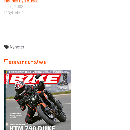
Hondas nya V-twin
9 juli, 2003
I ”Nyheter”
Nyheter
SENASTE UTGÅVAN