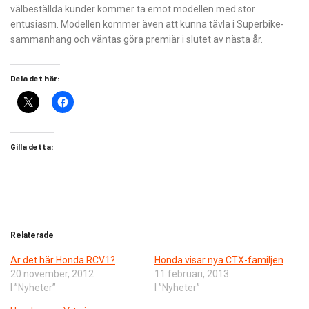
välbeställda kunder kommer ta emot modellen med stor
entusiasm. Modellen kommer även att kunna tävla i Superbike-
sammanhang och väntas göra premiär i slutet av nästa år.
Dela det här:
Gilla detta:
Relaterade
Är det här Honda RCV1?
Honda visar nya CTX-familjen
20 november, 2012
11 februari, 2013
I ”Nyheter”
I ”Nyheter”