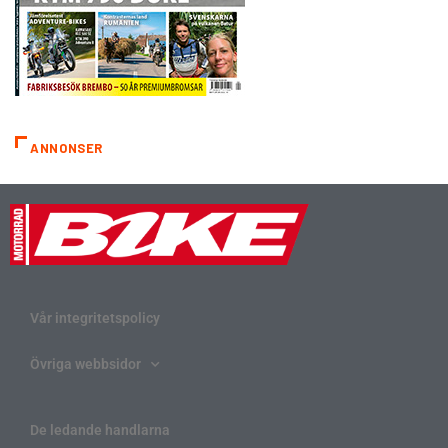
ANNONSER
Vår integritetspolicy
Övriga webbsidor
De ledande handlarna